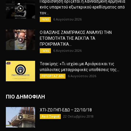
Παραίσθηση ορίζεται η λανθασμένη ερμηνεία
ενός υπαρκτού εξωτερικού ερεθίσματος από
τον...
6 Αυγούστου 2026
FANS
Ο ΒΑΣΙΛΗΣ ΖΑΜΠΡΑΚΟΣ ΑΝΑΛΥΕΙ ΤΗΝ
ΕΤΟΙΜΟΤΗΤΑ ΤΗΣ ΑΕΚ ΓΙΑ ΤΑ
ΠΡΟΚΡΙΜΑΤΙΚΑ...
6 Αυγούστου 2026
FANS
Τσακίρης: «Τι ισχύει με Αριάγκα και τις
υπόλοιπες μεταγραφικές υποθέσεις της...
6 Αυγούστου 2026
ΡΕΠΟΡΤΑΖ ΑΕΚ
ΠΙΟ ΔΗΜΟΦΙΛΗ
ΧΤΙ-ΖΩ ΓΗΠ-ΕΔΩ – 22/10/18
22 Οκτωβρίου 2018
Αγιά Σοφιά