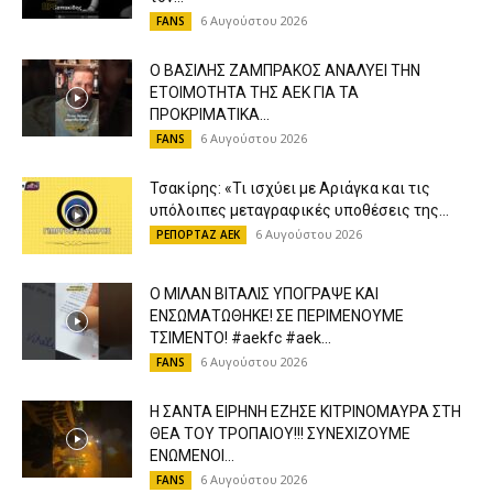
6 Αυγούστου 2026
FANS
Ο ΒΑΣΙΛΗΣ ΖΑΜΠΡΑΚΟΣ ΑΝΑΛΥΕΙ ΤΗΝ
ΕΤΟΙΜΟΤΗΤΑ ΤΗΣ ΑΕΚ ΓΙΑ ΤΑ
ΠΡΟΚΡΙΜΑΤΙΚΑ...
6 Αυγούστου 2026
FANS
Τσακίρης: «Τι ισχύει με Αριάγκα και τις
υπόλοιπες μεταγραφικές υποθέσεις της...
6 Αυγούστου 2026
ΡΕΠΟΡΤΑΖ ΑΕΚ
Ο ΜΙΛΑΝ ΒΙΤΑΛΙΣ ΥΠΟΓΡΑΨΕ ΚΑΙ
ΕΝΣΩΜΑΤΩΘΗΚΕ! ΣΕ ΠΕΡΙΜΕΝΟΥΜΕ
ΤΣΙΜΕΝΤΟ! #aekfc #aek...
6 Αυγούστου 2026
FANS
Η ΣΑΝΤΑ ΕΙΡΗΝΗ ΕΖΗΣΕ ΚΙΤΡΙΝΟΜΑΥΡΑ ΣΤΗ
ΘΕΑ ΤΟΥ ΤΡΟΠΑΙΟΥ!!! ΣΥΝΕΧΙΖΟΥΜΕ
ΕΝΩΜΕΝΟΙ...
6 Αυγούστου 2026
FANS