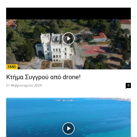
FANS
Κτήμα Συγγρού από drone!
21 Φεβρουαρίου 2024
0