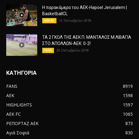
Η παρακάμερα του ΑΕΚ-Hapoel Jerusalem |
BasketballCL
12 Οκτωβρίου 2018
AEK BC
ΤΑ 2 ΓΚΟΛ ΤΗΣ ΑΕΚ Π. ΜΑΝΤΑΛΟΣ Μ.ΛΙΒΑΓΙΑ
ΣΤΟ ΑΠΟΛΛΩΝ-ΑΕΚ: 0-2!
20 Οκτωβρίου 2018
FANS
ΚΑΤΗΓΟΡΙΑ
FANS
8919
AEK
1598
HIGHLIGHTS
1597
AEK FC
1065
ΡΕΠΟΡΤΑΖ ΑΕΚ
873
Αγιά Σοφιά
830