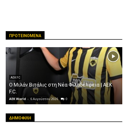
ΠΡΟΤΕΙΝΟΜΕΝΑ
AEK FC
Ο Μιλάν Βιτάλις στη Νέα Φιλαδέλφεια | AEK
F.C.
AEK World
-
6 Αυγούστου 2026
0
A
ΔΗΜΟΦΙΛΗ