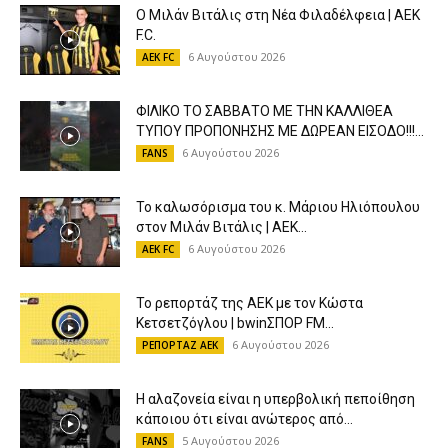
Ο Μιλάν Βιτάλις στη Νέα Φιλαδέλφεια | AEK
F.C.
6 Αυγούστου 2026
AEK FC
ΦΙΛΙΚΟ ΤΟ ΣΑΒΒΑΤΟ ΜΕ ΤΗΝ ΚΑΛΛΙΘΕΑ
ΤΥΠΟΥ ΠΡΟΠΟΝΗΣΗΣ ΜΕ ΔΩΡΕΑΝ ΕΙΣΟΔΟ!!!...
6 Αυγούστου 2026
FANS
Το καλωσόρισμα του κ. Μάριου Ηλιόπουλου
στον Μιλάν Βιτάλις | AEK...
6 Αυγούστου 2026
AEK FC
Το ρεπορτάζ της ΑΕΚ με τον Κώστα
Κετσετζόγλου | bwinΣΠΟΡ FM...
6 Αυγούστου 2026
ΡΕΠΟΡΤΑΖ ΑΕΚ
Η αλαζονεία είναι η υπερβολική πεποίθηση
κάποιου ότι είναι ανώτερος από...
5 Αυγούστου 2026
FANS