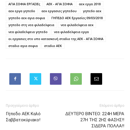
ΑΓΙΑ ΣΟΦΙΑ ΕΡΓΑΣΙΕς
ΑΕΚ - ΑΓΙΑ ΣΟΦΙΑ
αεκ εργα 2018
αεκ εργα γηπεδο
αεκ εργασιες γηπεδου
γηπεδο αεκ
γηπεδο αεκ αγια σοφια
ΓΗΠΕΔΟ ΑΕΚ Εργασίες 09/03/2018
γηπεδο στη νεα φιλαδελφεια
νεα φιλαδελφεια αεκ
νεα φιλαδελφεια γηπεδο
νεα φιλαδελφεια εργα
οι εργασιες στο υπο κατασκευή σταδιο της ΑΕΚ - ΑΓΙΑ ΣΟΦΙΑ
σταδιο αγια σοφια
σταδιο ΑΕΚ
Προηγούμενο άρθρο
Επόμενο άρθρο
Γήπεδο ΑΕΚ Καλό
ΔΕΥΤΕΡΟ ΒΙΝΤΕΟ: 224Η ΜΕΡΑ
Σαββατοκύριακο!
27Η ΤΗΣ 2ΗΣ ΦΑΣΗΣ!!
ΣΙΔΕΡΑ ΠΟΛΛΑ!!