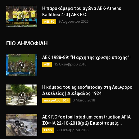
Η παρακάμερα του αγώνα ΑΕΚ-Athens
Kallithea 4-0 | AEK F.C.
9 Αυγούστου 2026
AEK FC
ΠΙΟ ΔΗΜΟΦΙΛΗ
AEK 1988-89: “Η αρχή της χρυσής εποχής”!
15 Οκτωβρίου 2018
AEK
Η κάμερα του agiasofiatoday στη Λεωφόρο
Δεκελείας | Δικέφαλος 1924
3 Μαΐου 2018
Δικέφαλος 1924
AEK F.C football stadium construction ΑΓΙΑ
ΣΟΦΙΑ 22-10-2018(p 2) Επικοί τομείς...
22 Οκτωβρίου 2018
FANS