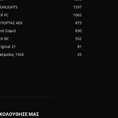
IGHLIGHTS
1597
EK FC
1065
ΕΠΟΡΤΑΖ ΑΕΚ
873
γιά Σοφιά
830
EK BC
552
iginal 21
81
ικέφαλος 1924
25
ΚΟΛΟΥΘΗΣΕ ΜΑΣ