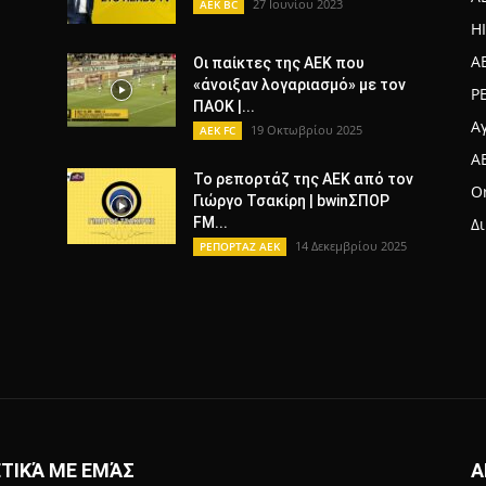
27 Ιουνίου 2023
AEK BC
H
A
Οι παίκτες της ΑΕΚ που
«άνοιξαν λογαριασμό» με τον
Ρ
ΠΑΟΚ |...
Α
19 Οκτωβρίου 2025
AEK FC
A
To ρεπορτάζ της ΑΕΚ από τον
Or
Γιώργο Τσακίρη | bwinΣΠΟΡ
FM...
Δ
14 Δεκεμβρίου 2025
ΡΕΠΟΡΤΑΖ ΑΕΚ
ΤΙΚΆ ΜΕ ΕΜΆΣ
Α