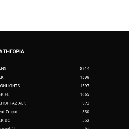
ΑΤΗΓΟΡΙΑ
ANS
8914
EK
1598
IGHLIGHTS
1597
EK FC
1065
ΕΠΟΡΤΑΖ ΑΕΚ
872
γιά Σοφιά
830
EK BC
552
iginal 21
81