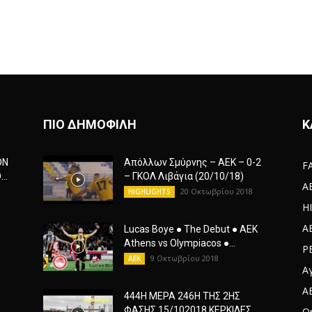
ΠΙΟ ΔΗΜΟΦΙΛΗ
Κ
ΟΝ
Απόλλων Σμύρνης – ΑΕΚ – 0-2
F
..
– ΓΚΟΛ Λιβάγια (20/10/18)
A
20 Οκτωβρίου 2018
HIGHLIGHTS
H
A
Lucas Boye ● The Debut ● AEK
Athens vs Olympiacos ●...
Ρ
9 Οκτωβρίου 2018
AEK
Α
A
444Η ΜΕΡΑ 246Η ΤΗΣ 2ΗΣ
ΦΑΣΗΣ 15/102018 ΚΕΡΚΙΔΕΣ
Or