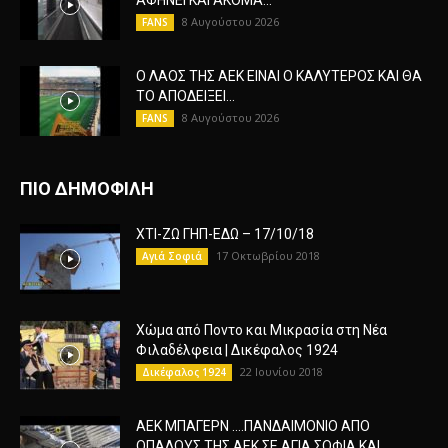
ΑΦΗΝΕΙ ΚΑΙ ΑΚΟΜΑ...
8 Αυγούστου 2026
FANS
Ο ΛΑΟΣ ΤΗΣ ΑΕΚ ΕΙΝΑΙ Ο ΚΑΛΥΤΕΡΟΣ ΚΑΙ ΘΑ
ΤΟ ΑΠΟΔΕΙΞΕΙ...
8 Αυγούστου 2026
FANS
ΠΙΟ ΔΗΜΟΦΙΛΗ
ΧΤΙ-ΖΩ ΓΗΠ-ΕΔΩ – 17/10/18
17 Οκτωβρίου 2018
Αγιά Σοφιά
Χώμα από Ποντο και Μικρασία στη Νέα
Φιλαδέλφεια | Δικέφαλος 1924
22 Ιουνίου 2018
Δικέφαλος 1924
ΑΕΚ ΜΠΑΓΕΡΝ ….ΠΑΝΔΑΙΜΟΝΙΟ ΑΠΟ
ΟΠΑΔΟΥΣ ΤΗΣ ΑΕΚ ΣΕ ΑΓΙΑ ΣΟΦΙΑ ΚΑΙ...