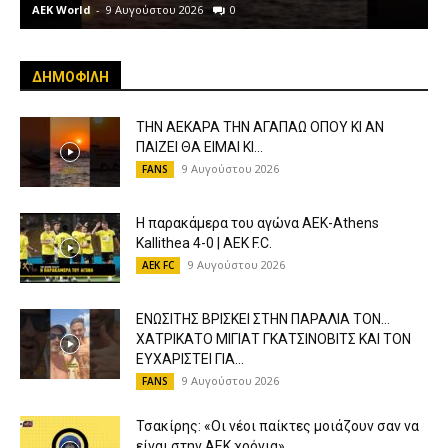
AEK World
-
9 Αυγούστου 2026
0
A
ΔΗΜΟΦΙΛΗ
ΤΗΝ ΑΕΚΑΡΑ ΤΗΝ ΑΓΑΠΑΩ ΟΠΟΥ ΚΙ ΑΝ
ΠΑΙΖΕΙ ΘΑ ΕΙΜΑΙ ΚΙ...
9 Αυγούστου 2026
FANS
Η παρακάμερα του αγώνα ΑΕΚ-Athens
Kallithea 4-0 | AEK F.C.
9 Αυγούστου 2026
AEK FC
ΕΝΩΣΙΤΗΣ ΒΡΙΣΚΕΙ ΣΤΗΝ ΠΑΡΑΛΙΑ ΤΟΝ…
ΧΑΤΡΙΚΑΤΟ ΜΙΓΙΑΤ ΓΚΑΤΣΙΝΟΒΙΤΣ ΚΑΙ ΤΟΝ
ΕΥΧΑΡΙΣΤΕΙ ΓΙΑ...
9 Αυγούστου 2026
FANS
Τσακίρης: «Οι νέοι παίκτες μοιάζουν σαν να
είναι στην ΑΕΚ χρόνια»...