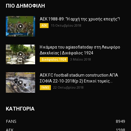
ΠΙΟ ΔΗΜΟΦΙΛΗ
AEK 1988-89: “Η αρχή της χρυσής εποχής”!
15 Οκτωβρίου 2018
AEK
Η κάμερα του agiasofiatoday στη Λεωφόρο
Δεκελείας | Δικέφαλος 1924
3 Μαΐου 2018
Δικέφαλος 1924
AEK F.C football stadium construction ΑΓΙΑ
ΣΟΦΙΑ 22-10-2018(p 2) Επικοί τομείς...
22 Οκτωβρίου 2018
FANS
ΚΑΤΗΓΟΡΙΑ
FANS
8949
AEK
1598