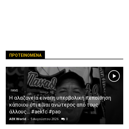
ΠΡΟΤΕΙΝΟΜΕΝΑ
FANS
Η αλαζονεία είναι η υπερβολική πεποίθηση
κάποιου ότι είναι ανώτερος από τους
άλλους… #aekfc #pao
AEK World
-
5 Αυγούστου 2026
0
A