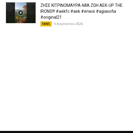
ΖΗΣΕ ΚΙΤΡΙΝΟΜΑΥΡΑ-ΜΙΑ ΖΩΗ ΑΕΚ-UP THE
IRONS!!! #aekfc #aek #enwsi #agiasofia
#original21
5 Αυγούστου 2026
FANS