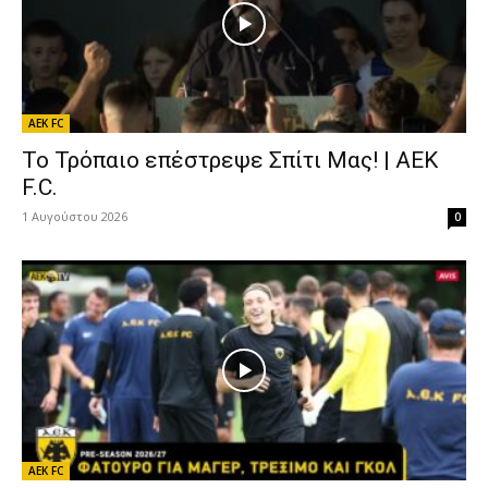
AEK FC
Το Τρόπαιο επέστρεψε Σπίτι Μας! | AEK
F.C.
1 Αυγούστου 2026
0
AEK FC