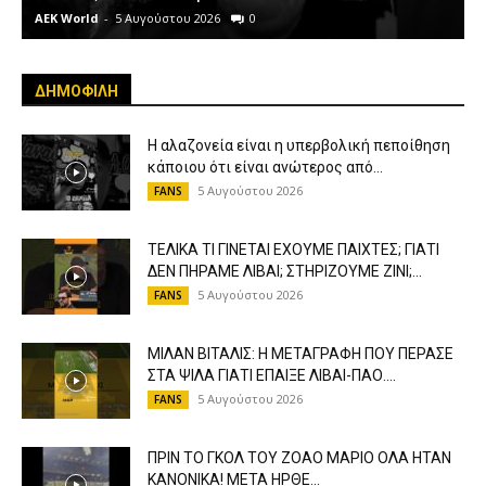
ΠΡΙΝ ΤΟ ΓΚΟΛ ΤΟΥ ΖΟΑΟ ΜΑΡΙΟ ΟΛΑ ΗΤΑΝ
ΚΑΝΟΝΙΚΑ! ΜΕΤΑ ΗΡΘΕ...
5 Αυγούστου 2026
FANS
ΖΗΣΕ ΚΙΤΡΙΝΟΜΑΥΡΑ-ΜΙΑ ΖΩΗ ΑΕΚ-UP THE
IRONS!!! #aekfc #aek #enwsi #agiasofia
#original21
5 Αυγούστου 2026
FANS