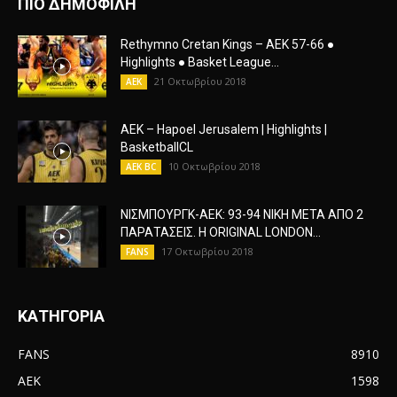
AEK
1598
HIGHLIGHTS
1597
AEK FC
1063
ΡΕΠΟΡΤΑΖ ΑΕΚ
870
Αγιά Σοφιά
830
AEK BC
552
Original 21
81
Δικέφαλος 1924
25