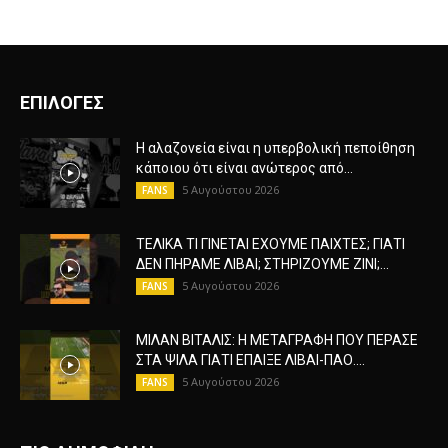
ΠΙΟ ΔΗΜΟΦΙΛΗ
Rethymno Cretan Kings – AEK 57-66 ●
Highlights ● Basket League...
21 Οκτωβρίου 2018
AEK
AEK – Hapoel Jerusalem | Highlights |
BasketballCL
10 Οκτωβρίου 2018
AEK BC
ΝΙΣΜΠΟΥΡΓΚ-ΑΕΚ: 93-94 ΝΙΚΗ ΜΕΤΑ ΑΠΟ 2
ΠΑΡΑΤΑΣΕΙΣ. H ΟRIGINAL LONDON...
17 Οκτωβρίου 2018
FANS
ΚΑΤΗΓΟΡΙΑ
FANS
8910