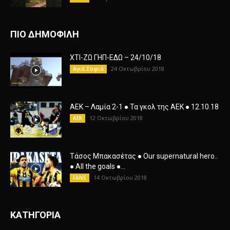
ΠΙΟ ΔΗΜΟΦΙΛΗ
ΧΤΙ-ΖΩ ΓΗΠ-ΕΔΩ – 24/10/18
24 Οκτωβρίου 2018
Αγιά Σοφιά
ΑΕΚ – Λαμία 2-1 ● Τα γκολ της ΑΕΚ ● 12.10.18
12 Οκτωβρίου 2018
AEK
Τάσος Μπακασέτας ● Our supernatural hero..
● All the goals ●...
14 Οκτωβρίου 2018
FANS
ΚΑΤΗΓΟΡΙΑ