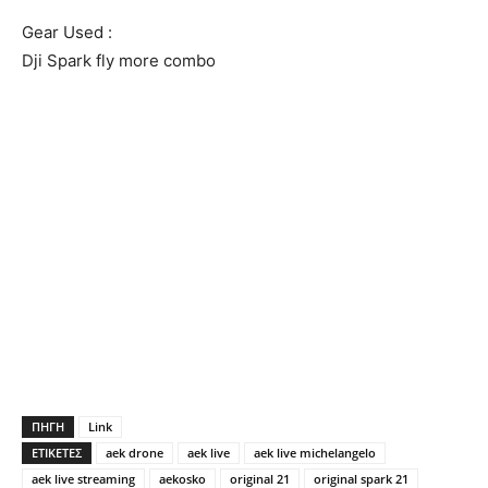
Gear Used :
Dji Spark fly more combo
ΠΗΓΗ
Link
ΕΤΙΚΕΤΕΣ
aek drone
aek live
aek live michelangelo
aek live streaming
aekosko
original 21
original spark 21