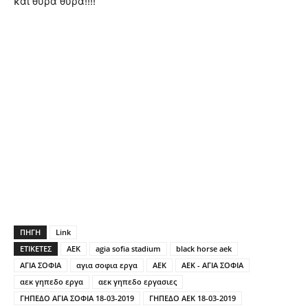
και θύρα θύρα!!!!
ΠΗΓΗ
Link
ΕΤΙΚΕΤΕΣ
AEK
agia sofia stadium
black horse aek
ΑΓΙΑ ΣΟΦΙΑ
αγια σοφια εργα
ΑΕΚ
ΑΕΚ - ΑΓΙΑ ΣΟΦΙΑ
αεκ γηπεδο εργα
αεκ γηπεδο εργασιες
ΓΗΠΕΔΟ ΑΓΙΑ ΣΟΦΙΑ 18-03-2019
ΓΗΠΕΔΟ ΑΕΚ 18-03-2019