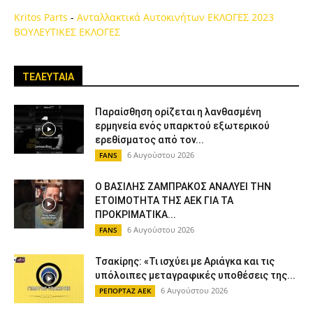
Kritos Parts
-
Ανταλλακτικά Αυτοκινήτων
ΕΚΛΟΓΕΣ 2023
ΒΟΥΛΕΥΤΙΚΕΣ ΕΚΛΟΓΕΣ
ΤΕΛΕΥΤΑΙΑ
Παραίσθηση ορίζεται η λανθασμένη
ερμηνεία ενός υπαρκτού εξωτερικού
ερεθίσματος από τον...
6 Αυγούστου 2026
FANS
Ο ΒΑΣΙΛΗΣ ΖΑΜΠΡΑΚΟΣ ΑΝΑΛΥΕΙ ΤΗΝ
ΕΤΟΙΜΟΤΗΤΑ ΤΗΣ ΑΕΚ ΓΙΑ ΤΑ
ΠΡΟΚΡΙΜΑΤΙΚΑ...
6 Αυγούστου 2026
FANS
Τσακίρης: «Τι ισχύει με Αριάγκα και τις
υπόλοιπες μεταγραφικές υποθέσεις της...
6 Αυγούστου 2026
ΡΕΠΟΡΤΑΖ ΑΕΚ