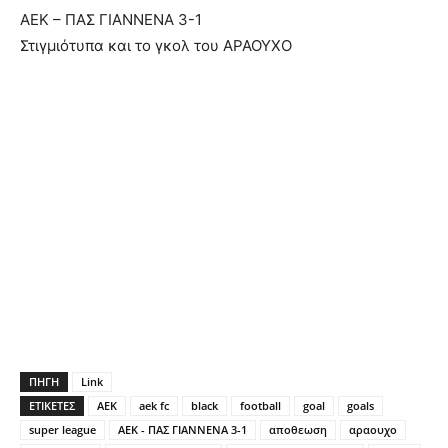
ΑΕΚ – ΠΑΣ ΓΙΑΝΝΕΝΑ 3-1
Στιγμιότυπα και το γκολ του ΑΡΑΟΥΧΟ
ΠΗΓΗ
Link
ΕΤΙΚΕΤΕΣ
AEK
aek fc
black
football
goal
goals
super league
ΑΕΚ - ΠΑΣ ΓΙΑΝΝΕΝΑ 3-1
αποθεωση
αραουχο