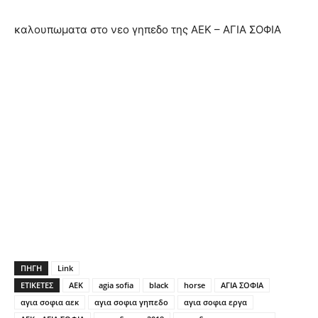
καλουπωματα στο νεο γηπεδο της ΑΕΚ – ΑΓΙΑ ΣΟΦΙΑ
ΠΗΓΗ
Link
ΕΤΙΚΕΤΕΣ
AEK
agia sofia
black
horse
ΑΓΙΑ ΣΟΦΙΑ
αγια σοφια αεκ
αγια σοφια γηπεδο
αγια σοφια εργα