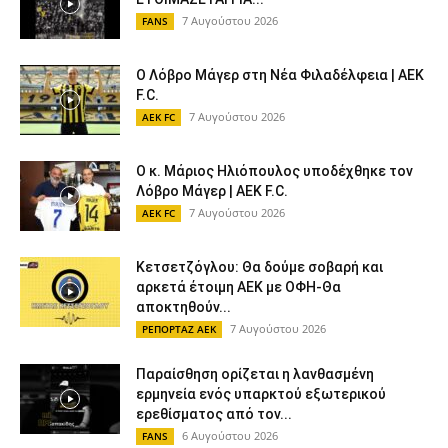
7 Αυγούστου 2026
FANS
Ο Λόβρο Μάγερ στη Νέα Φιλαδέλφεια | AEK
F.C.
7 Αυγούστου 2026
AEK FC
Ο κ. Μάριος Ηλιόπουλος υποδέχθηκε τον
Λόβρο Μάγερ | AEK F.C.
7 Αυγούστου 2026
AEK FC
Κετσετζόγλου: Θα δούμε σοβαρή και
αρκετά έτοιμη ΑΕΚ με ΟΦΗ-Θα
αποκτηθούν...
7 Αυγούστου 2026
ΡΕΠΟΡΤΑΖ ΑΕΚ
Παραίσθηση ορίζεται η λανθασμένη
ερμηνεία ενός υπαρκτού εξωτερικού
ερεθίσματος από τον...
6 Αυγούστου 2026
FANS