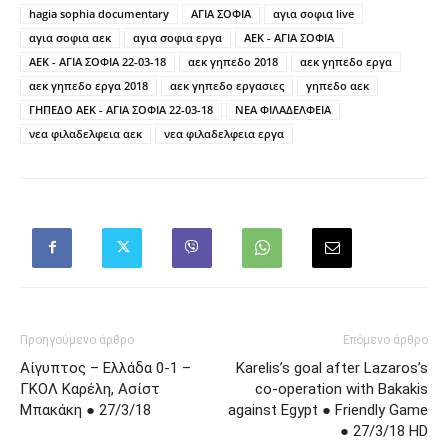
hagia sophia documentary
ΑΓΙΑ ΣΟΦΙΑ
αγια σοφια live
αγια σοφια αεκ
αγια σοφια εργα
ΑΕΚ - ΑΓΙΑ ΣΟΦΙΑ
ΑΕΚ - ΑΓΙΑ ΣΟΦΙΑ 22-03-18
αεκ γηπεδο 2018
αεκ γηπεδο εργα
αεκ γηπεδο εργα 2018
αεκ γηπεδο εργασιες
γηπεδο αεκ
ΓΗΠΕΔΟ ΑΕΚ - ΑΓΙΑ ΣΟΦΙΑ 22-03-18
ΝΕΑ ΦΙΛΑΔΕΛΦΕΙΑ
νεα φιλαδελφεια αεκ
νεα φιλαδελφεια εργα
Προηγούμενο άρθρο
Επόμενο άρθρο
Αίγυπτος – Ελλάδα 0-1 –
Karelis’s goal after Lazaros’s
ΓΚΟΛ Καρέλη, Ασίστ
co-operation with Bakakis
Μπακάκη ● 27/3/18
against Egypt ● Friendly Game
● 27/3/18 HD