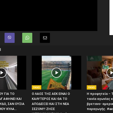
Ι
FANS
FANS
Υ ΓΙΑ ΤΟ
Ο ΛΑΟΣ ΤΗΣ ΑΕΚ ΕΙΝΑΙ Ο
Η προφητεία – T
Μ’ ΑΦΗΝΕΙ ΚΑΙ
ΚΑΛΥΤΕΡΟΣ ΚΑΙ ΘΑ ΤΟ
ταινία αγωνίας κ
ΔΩ, ΣΑΝ ΟΥΣΙΑ
ΑΠΟΔΕΙΞΕΙ ΚΑΙ ΣΤΗ ΝΕΑ
βρετανο- αμερι
ΜΟΥ ΚΥΛΑ…
ΣΕΖΟΝ!!! ΖΗΣΕ
παραγωγής. #ae