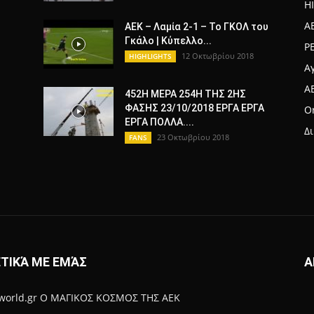
H
A
ΑΕΚ – Λαμία 2-1 – Το ΓΚΟΛ του
Γκάλο | Κύπελλο...
Ρ
12 Οκτωβρίου 2018
HIGHLIGHTS
Α
A
452Η ΜΕΡΑ 254Η ΤΗΣ 2ΗΣ
ΦΑΣΗΣ 23/10/2018 ΕΡΓΑ ΕΡΓΑ
Or
ΕΡΓΑ ΠΟΛΛΑ....
Δ
23 Οκτωβρίου 2018
FANS
ΤΙΚΆ ΜΕ ΕΜΆΣ
Α
-world.gr Ο ΜΑΓΙΚΟΣ ΚΟΣΜΟΣ ΤΗΣ ΑΕΚ