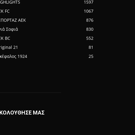
IGHLIGHTS
1597
EK FC
1067
ΕΠΟΡΤΑΖ ΑΕΚ
876
γιά Σοφιά
830
EK BC
552
iginal 21
81
ικέφαλος 1924
25
ΚΟΛΟΥΘΗΣΕ ΜΑΣ