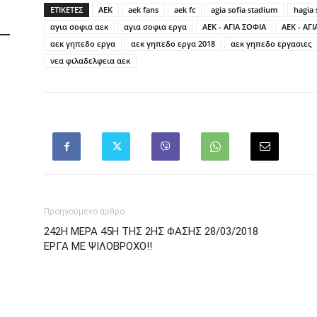
ΕΤΙΚΕΤΕΣ
AEK
aek fans
aek fc
agia sofia stadium
hagia
αγια σοφια αεκ
αγια σοφια εργα
ΑΕΚ - ΑΓΙΑ ΣΟΦΙΑ
ΑΕΚ - ΑΓΙ
αεκ γηπεδο εργα
αεκ γηπεδο εργα 2018
αεκ γηπεδο εργασιες
νεα φιλαδελφεια αεκ
Προηγούμενο άρθρο
242Η ΜΕΡΑ 45Η ΤΗΣ 2ΗΣ ΦΑΣΗΣ 28/03/2018
ΕΡΓΑ ΜΕ ΨΙΛΟΒΡΟΧΟ!!