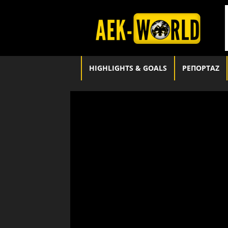
aek-
world.gr
HIGHLIGHTS & GOALS
ΡΕΠΟΡΤΑΖ