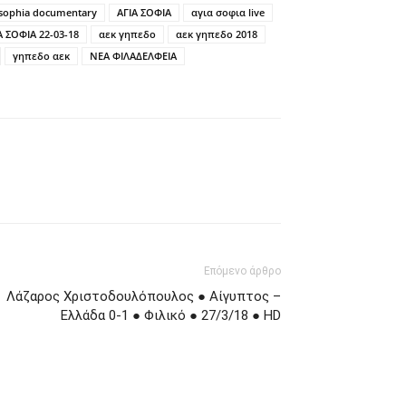
 sophia documentary
ΑΓΙΑ ΣΟΦΙΑ
αγια σοφια live
Α ΣΟΦΙΑ 22-03-18
αεκ γηπεδο
αεκ γηπεδο 2018
γηπεδο αεκ
ΝΕΑ ΦΙΛΑΔΕΛΦΕΙΑ
Επόμενο άρθρο
Λάζαρος Χριστοδουλόπουλος ● Αίγυπτος –
Ελλάδα 0-1 ● Φιλικό ● 27/3/18 ● HD