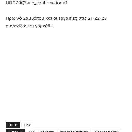
UDG70Q?sub_confirmation=1
Πρωινό Σαββάτου και οι εργασίες στις 21-22-23
συνεχίζονται γοργά!!!!
ΠΗΓΗ
Link
ΕΤΙΚΕΤΕΣ
AEK
aek fans
agia sofia stadium
black horse aek