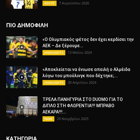
7 Αυγούστου 2026
AEK FC
ΠΙΟ ΔΗΜΟΦΙΛΗ
«Ο Ολυμπιακός φέτος δεν έχει κερδίσει την
ΑΕΚ – Δε ξέρουμε...
13 Μαΐου 2024
HIGHLIGHTS
«Αποκλείεται να ένιωσε απειλή ο Αλμέιδα
λόγω του μπούλινγκ που δέχτηκε;...
30 Απριλίου 2024
HIGHLIGHTS
ΤΡΕΛΑ ΠΑΝΗΓΥΡΙΑ ΣΤΟ DUOMO ΓΙΑ TO
ΔΙΠΛΟ ΣΤΗ ΦΛΩΡΕΝΤΙΑ!!! ΜΠΡΑΒΟ
ΑΕΚΑΡΑ!!!...
29 Νοεμβρίου 2025
FANS
ΚΑΤΗΓΟΡΙΑ