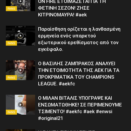
ON FIRE ΕΤΟΙΜΑΖΕΤΑΙ ΓΙΑ ΤΗ
ΦΕΤΙΝΗ ΣΕΖΟΝ! ΖΗΣΕ
FANS
ΚΙΤΡΙΝΟΜΑΥΡΑ! #aek
Παραίσθηση ορίζεται η λανθασμένη
ερμηνεία ενός υπαρκτού
εξωτερικού ερεθίσματος από τον
FANS
εγκέφαλο.
Ο ΒΑΣΙΛΗΣ ΖΑΜΠΡΑΚΟΣ ΑΝΑΛΥΕΙ
ΤΗΝ ΕΤΟΙΜΟΤΗΤΑ ΤΗΣ ΑΕΚ ΓΙΑ ΤΑ
ΠΡΟΚΡΙΜΑΤΙΚΑ ΤΟΥ CHAMPIONS
FANS
LEAGUE. #aekfc
Ο ΜΙΛΑΝ ΒΙΤΑΛΙΣ ΥΠΟΓΡΑΨΕ ΚΑΙ
ΕΝΣΩΜΑΤΩΘΗΚΕ! ΣΕ ΠΕΡΙΜΕΝΟΥΜΕ
ΤΣΙΜΕΝΤΟ! #aekfc #aek #enwsi
FANS
#original21