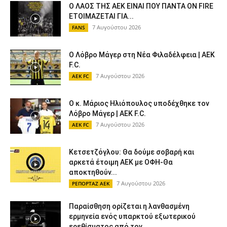
Ο ΛΑΟΣ ΤΗΣ ΑΕΚ ΕΙΝΑΙ ΠΟΥ ΠΑΝΤΑ ON FIRE
ΕΤΟΙΜΑΖΕΤΑΙ ΓΙΑ...
7 Αυγούστου 2026
FANS
Ο Λόβρο Μάγερ στη Νέα Φιλαδέλφεια | AEK
F.C.
7 Αυγούστου 2026
AEK FC
Ο κ. Μάριος Ηλιόπουλος υποδέχθηκε τον
Λόβρο Μάγερ | AEK F.C.
7 Αυγούστου 2026
AEK FC
Κετσετζόγλου: Θα δούμε σοβαρή και
αρκετά έτοιμη ΑΕΚ με ΟΦΗ-Θα
αποκτηθούν...
7 Αυγούστου 2026
ΡΕΠΟΡΤΑΖ ΑΕΚ
Παραίσθηση ορίζεται η λανθασμένη
ερμηνεία ενός υπαρκτού εξωτερικού
ερεθίσματος από τον...