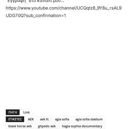
“Εγγραφη” στο κανάλι μου…
https://www.youtube.com/channel/UCQqtz8_9Y8u_rsAL9
UDG70Q?sub_confirmation=1
ΠΗΓΗ
Link
ΕΤΙΚΕΤΕΣ
AEK
aek fc
agia sofia
agia sofia stadium
black horse aek
ghpedo aek
hagia sophia documentary