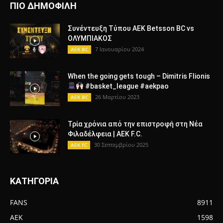
ΠΙΟ ΔΗΜΟΦΙΛΗ
Συνέντευξη Τύπου ΑΕΚ Betsson BC vs
ΟΛΥΜΠΙΑΚΟΣ
7 Ιανουαρίου 2024
AEK BC
When the going gets tough – Dimitris Flionis
#basket_league #aekpao
26 Μαρτίου 2023
AEK BC
Τρία χρόνια από την επιστροφή στη Νέα
Φιλαδέλφεια | AEK F.C.
30 Σεπτεμβρίου 2025
AEK FC
ΚΑΤΗΓΟΡΙΑ
FANS
8911
AEK
1598