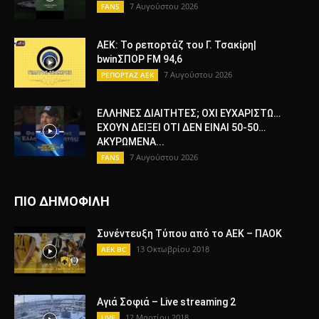
7 Αυγούστου 2026
FANS
ΑΕΚ: Το ρεπορτάζ του Γ. Τσακίρη|
bwinΣΠΟΡ FM 94,6
7 Αυγούστου 2026
ΡΕΠΟΡΤΑΖ ΑΕΚ
ΕΛΛΗΝΕΣ ΔΙΑΙΤΗΤΕΣ; ΟΧΙ ΕΥΧΑΡΙΣΤΩ…
ΕΧΟΥΝ ΔΕΙΞΕΙ ΟΤΙ ΔΕΝ ΕΙΝΑΙ 50-50…
ΑΚΥΡΩΜΕΝΑ...
7 Αυγούστου 2026
FANS
ΠΙΟ ΔΗΜΟΦΙΛΗ
Συνέντευξη Τύπου από το ΑΕΚ – ΠΑΟΚ
13 Οκτωβρίου 2018
AEK BC
Αγιά Σοφιά – Live streaming 2
12 Μαρτίου 2018
LIVE