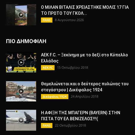
Ο ΜΙΛΑΝ ΒΙΤΑΛΙΣ ΧΡΕΙΑΣΤΗΚΕ ΜΟΛΙΣ 17 ΓΙΑ
ΤΟ ΠΡΩΤΟ ΤΟΥ ΓΚΟΛ...
8 Αυγούστου 2026
FANS
ΠΙΟ ΔΗΜΟΦΙΛΗ
AEK F.C. – Ξεκίνημα με το δεξί στο Κύπελλο
Ελλάδας
15 Οκτωβρίου 2018
AEK FC
Θεμελιώνεται και ο δεύτερος πυλώνας του
στεγάστρου | Δικέφαλος 1924
24 Απριλίου 2018
Δικέφαλος 1924
Η ΑΦΙΞΗ ΤΗΣ ΜΠΑΓΕΡΝ (BAYERN) ΣΤΗΝ
ΠΙΣΤΑ ΤΟΥ ΕΛ.ΒΕΝΙΖΕΛΟΣ!!!(
22 Οκτωβρίου 2018
FANS