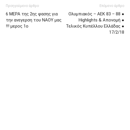
Προηγούμενο άρθρο
Επόμενο άρθρο
6 ΜΕΡΑ της 2ης φασης για
Ολυμπιακός – ΑΕΚ 83 – 88 ●
την ανεγερση του ΝΑΟΥ μας
Highlights & Απονομή ●
!!! μερος 1ο
Τελικός Κυπέλλου Ελλάδας ●
17/2/18