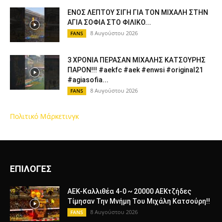
ΕΝΟΣ ΛΕΠΤΟΥ ΣΙΓΗ ΓΙΑ ΤΟΝ ΜΙΧΑΛΗ ΣΤΗΝ
ΑΓΙΑ ΣΟΦΙΑ ΣΤΟ ΦΙΛΙΚΟ...
8 Αυγούστου 2026
FANS
3 ΧΡΟΝΙΑ ΠΕΡΑΣΑΝ ΜΙΧΑΛΗΣ ΚΑΤΣΟΥΡΗΣ
ΠΑΡΟΝ!!! #aekfc #aek #enwsi #original21
#agiasofia...
8 Αυγούστου 2026
FANS
Πολιτικό Μάρκετινγκ
ΕΠΙΛΟΓΕΣ
ΑΕΚ-Καλλιθέα 4-0 ~ 20000 ΑΕΚτζήδες
Τίμησαν Την Μνήμη Του Μιχάλη Κατσούρη!!
8 Αυγούστου 2026
FANS