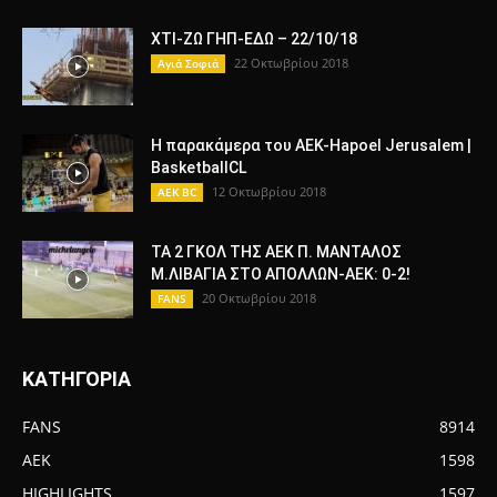
ΧΤΙ-ΖΩ ΓΗΠ-ΕΔΩ – 22/10/18
22 Οκτωβρίου 2018
Αγιά Σοφιά
Η παρακάμερα του ΑΕΚ-Hapoel Jerusalem |
BasketballCL
12 Οκτωβρίου 2018
AEK BC
ΤΑ 2 ΓΚΟΛ ΤΗΣ ΑΕΚ Π. ΜΑΝΤΑΛΟΣ
Μ.ΛΙΒΑΓΙΑ ΣΤΟ ΑΠΟΛΛΩΝ-ΑΕΚ: 0-2!
20 Οκτωβρίου 2018
FANS
ΚΑΤΗΓΟΡΙΑ
FANS
8914
AEK
1598
HIGHLIGHTS
1597