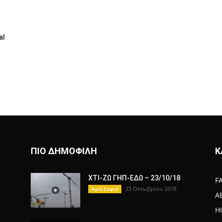
al
ΠΙΟ ΔΗΜΟΦΙΛΗ
Κ
ΧΤΙ-ΖΩ ΓΗΠ-ΕΔΩ – 23/10/18
F
23 Οκτωβρίου 2018
Αγιά Σοφιά
A
H