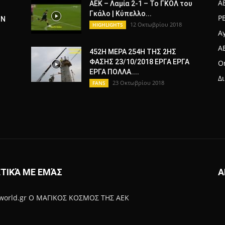
A
ΑΕΚ – Λαμία 2-1 – Το ΓΚΟΛ του
Γκάλο | Κύπελλο...
Ρ
ΟΝ
12 Οκτωβρίου 2018
HIGHLIGHTS
Α
A
452Η ΜΕΡΑ 254Η ΤΗΣ 2ΗΣ
ΦΑΣΗΣ 23/10/2018 ΕΡΓΑ ΕΡΓΑ
Or
ΕΡΓΑ ΠΟΛΛΑ....
Δ
23 Οκτωβρίου 2018
FANS
ΤΙΚΆ ΜΕ ΕΜΆΣ
Α
-world.gr Ο ΜΑΓΙΚΟΣ ΚΟΣΜΟΣ ΤΗΣ ΑΕΚ