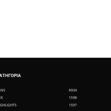
ΑΤΗΓΟΡΙΑ
ANS
8934
EK
1598
IGHLIGHTS
1597