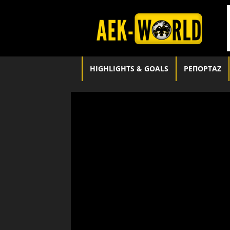
aek-
world.gr
HIGHLIGHTS & GOALS
ΡΕΠΟΡΤΑΖ