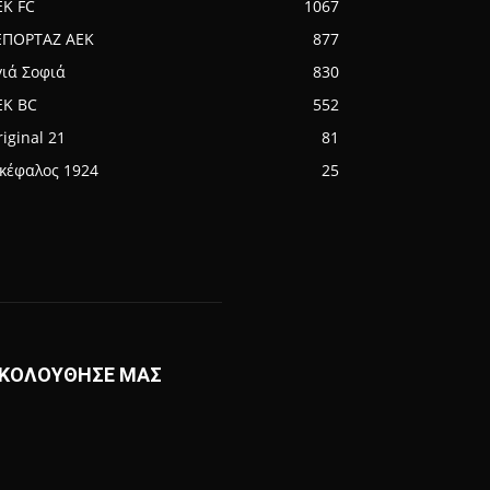
EK FC
1067
ΕΠΟΡΤΑΖ ΑΕΚ
877
γιά Σοφιά
830
EK BC
552
iginal 21
81
ικέφαλος 1924
25
ΚΟΛΟΥΘΗΣΕ ΜΑΣ