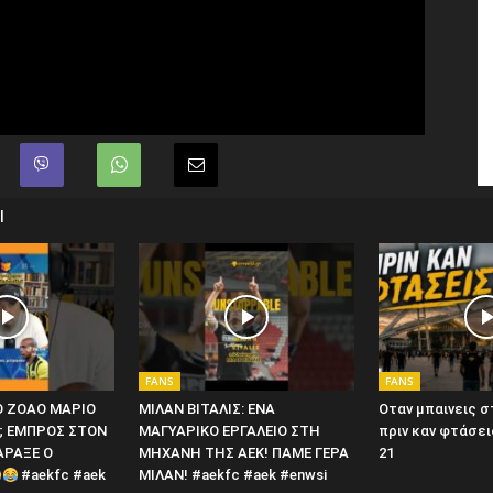
Ι
FANS
FANS
ΤΟ ΖΟΑΟ ΜΑΡΙΟ
ΜΙΛΑΝ ΒΙΤΑΛΙΣ: ΕΝΑ
Οταν μπαινεις 
; ΕΜΠΡΟΣ ΣΤΟΝ
ΜΑΓΥΑΡΙΚΟ ΕΡΓΑΛΕΙΟ ΣΤΗ
πριν καν φτάσε
ΑΡΑΞΕ Ο
ΜΗΧΑΝΗ ΤΗΣ ΑΕΚ! ΠΑΜΕ ΓΕΡΑ
21
#aekfc #aek
ΜΙΛΑΝ! #aekfc #aek #enwsi