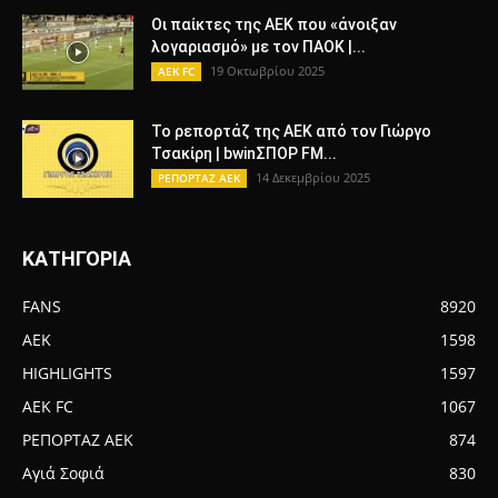
Οι παίκτες της ΑΕΚ που «άνοιξαν
λογαριασμό» με τον ΠΑΟΚ |...
19 Οκτωβρίου 2025
AEK FC
To ρεπορτάζ της ΑΕΚ από τον Γιώργο
Τσακίρη | bwinΣΠΟΡ FM...
14 Δεκεμβρίου 2025
ΡΕΠΟΡΤΑΖ ΑΕΚ
ΚΑΤΗΓΟΡΙΑ
FANS
8920
AEK
1598
HIGHLIGHTS
1597
AEK FC
1067
ΡΕΠΟΡΤΑΖ ΑΕΚ
874
Αγιά Σοφιά
830