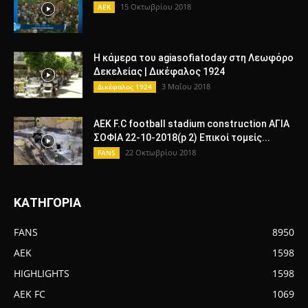
15 Οκτωβρίου 2018
AEK
Η κάμερα του agiasofiatoday στη Λεωφόρο
Δεκελείας | Δικέφαλος 1924
3 Μαΐου 2018
Δικέφαλος 1924
AEK F.C football stadium construction ΑΓΙΑ
ΣΟΦΙΑ 22-10-2018(p 2) Επικοί τομείς...
22 Οκτωβρίου 2018
FANS
ΚΑΤΗΓΟΡΙΑ
FANS
8950
AEK
1598
HIGHLIGHTS
1598
AEK FC
1069