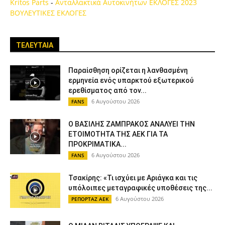
Kritos Parts
-
Ανταλλακτικά Αυτοκινήτων
ΕΚΛΟΓΕΣ 2023
ΒΟΥΛΕΥΤΙΚΕΣ ΕΚΛΟΓΕΣ
ΤΕΛΕΥΤΑΙΑ
Παραίσθηση ορίζεται η λανθασμένη
ερμηνεία ενός υπαρκτού εξωτερικού
ερεθίσματος από τον...
6 Αυγούστου 2026
FANS
Ο ΒΑΣΙΛΗΣ ΖΑΜΠΡΑΚΟΣ ΑΝΑΛΥΕΙ ΤΗΝ
ΕΤΟΙΜΟΤΗΤΑ ΤΗΣ ΑΕΚ ΓΙΑ ΤΑ
ΠΡΟΚΡΙΜΑΤΙΚΑ...
6 Αυγούστου 2026
FANS
Τσακίρης: «Τι ισχύει με Αριάγκα και τις
υπόλοιπες μεταγραφικές υποθέσεις της...
6 Αυγούστου 2026
ΡΕΠΟΡΤΑΖ ΑΕΚ