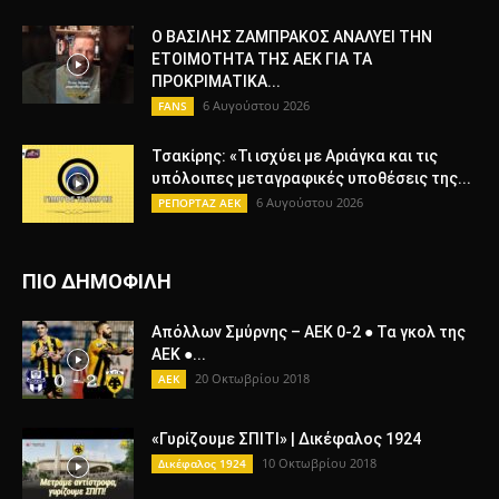
Ο ΒΑΣΙΛΗΣ ΖΑΜΠΡΑΚΟΣ ΑΝΑΛΥΕΙ ΤΗΝ
ΕΤΟΙΜΟΤΗΤΑ ΤΗΣ ΑΕΚ ΓΙΑ ΤΑ
ΠΡΟΚΡΙΜΑΤΙΚΑ...
6 Αυγούστου 2026
FANS
Τσακίρης: «Τι ισχύει με Αριάγκα και τις
υπόλοιπες μεταγραφικές υποθέσεις της...
6 Αυγούστου 2026
ΡΕΠΟΡΤΑΖ ΑΕΚ
ΠΙΟ ΔΗΜΟΦΙΛΗ
Απόλλων Σμύρνης – ΑΕΚ 0-2 ● Τα γκολ της
ΑΕΚ ●...
20 Οκτωβρίου 2018
AEK
«Γυρίζουμε ΣΠΙΤΙ» | Δικέφαλος 1924
10 Οκτωβρίου 2018
Δικέφαλος 1924