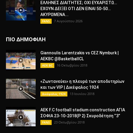
ΕΛΛΗΝΕΣ ΔΙΑΙΤΗΤΕΣ; ΟΧΙ ΕΥΧΑΡΙΣΤΩ…
ΕΧΟΥΝ ΔΕΙΞΕΙ ΟΤΙ ΔΕΝ ΕΙΝΑΙ 50-50…
ΑΚΥΡΩΜΕΝΑ...
7 Αυγούστου 2026
FANS
ΠΙΟ ΔΗΜΟΦΙΛΗ
Giannoulis Larentzakis vs CEZ Nymburk |
AEKBC @BasketballCL
16 Οκτωβρίου 2018
AEK BC
«Ζωντανεύει» η πλευρά των αποδυτηρίων
και των VIP | Δικέφαλος 1924
13 Ιουνίου 2018
Δικέφαλος 1924
AEK F.C football stadium construction ΑΓΙΑ
ΣΟΦΙΑ 23-10-2018(P 2) Σκυροδέτηση ”3”
23 Οκτωβρίου 2018
FANS