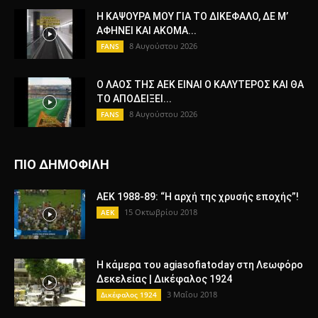
Η ΚΑΨΟΥΡΑ ΜΟΥ ΓΙΑ ΤΟ ΔΙΚΕΦΑΛΟ, ΔΕ Μ’
ΑΦΗΝΕΙ ΚΑΙ ΑΚΟΜΑ...
8 Αυγούστου 2026
FANS
Ο ΛΑΟΣ ΤΗΣ ΑΕΚ ΕΙΝΑΙ Ο ΚΑΛΥΤΕΡΟΣ ΚΑΙ ΘΑ
ΤΟ ΑΠΟΔΕΙΞΕΙ...
8 Αυγούστου 2026
FANS
ΠΙΟ ΔΗΜΟΦΙΛΗ
AEK 1988-89: “Η αρχή της χρυσής εποχής”!
15 Οκτωβρίου 2018
AEK
Η κάμερα του agiasofiatoday στη Λεωφόρο
Δεκελείας | Δικέφαλος 1924
3 Μαΐου 2018
Δικέφαλος 1924