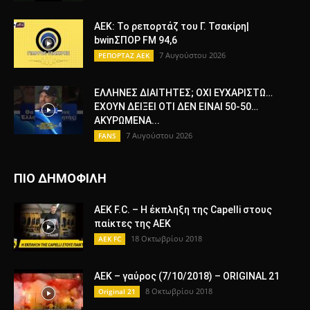
ΑΕΚ: Το ρεπορτάζ του Γ. Τσακίρη|
bwinΣΠΟΡ FM 94,6
7 Αυγούστου 2026
ΡΕΠΟΡΤΑΖ ΑΕΚ
ΕΛΛΗΝΕΣ ΔΙΑΙΤΗΤΕΣ; ΟΧΙ ΕΥΧΑΡΙΣΤΩ…
ΕΧΟΥΝ ΔΕΙΞΕΙ ΟΤΙ ΔΕΝ ΕΙΝΑΙ 50-50…
ΑΚΥΡΩΜΕΝΑ...
7 Αυγούστου 2026
FANS
ΠΙΟ ΔΗΜΟΦΙΛΗ
AEK F.C. – Η έκπληξη της Capelli στους
παίκτες της ΑΕΚ
18 Οκτωβρίου 2018
AEK FC
ΑΕΚ – γαύρος (7/10/2018) – ORIGINAL 21
8 Οκτωβρίου 2018
Original 21