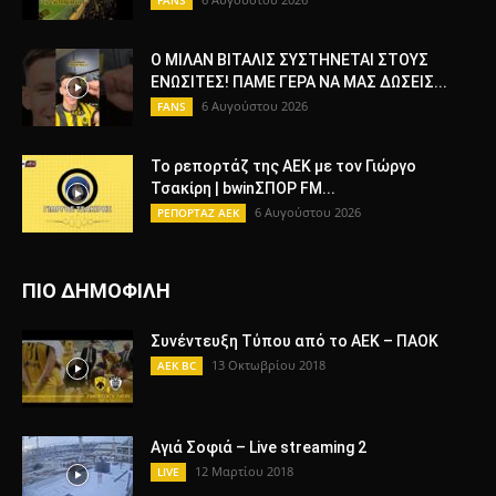
Ο ΜΙΛΑΝ ΒΙΤΑΛΙΣ ΣΥΣΤΗΝΕΤΑΙ ΣΤΟΥΣ
ΕΝΩΣΙΤΕΣ! ΠΑΜΕ ΓΕΡΑ ΝΑ ΜΑΣ ΔΩΣΕΙΣ...
6 Αυγούστου 2026
FANS
Το ρεπορτάζ της ΑΕΚ με τον Γιώργο
Τσακίρη | bwinΣΠΟΡ FM...
6 Αυγούστου 2026
ΡΕΠΟΡΤΑΖ ΑΕΚ
ΠΙΟ ΔΗΜΟΦΙΛΗ
Συνέντευξη Τύπου από το ΑΕΚ – ΠΑΟΚ
13 Οκτωβρίου 2018
AEK BC
Αγιά Σοφιά – Live streaming 2
12 Μαρτίου 2018
LIVE