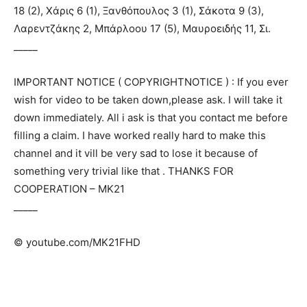
18 (2), Χάρις 6 (1), Ξανθόπουλος 3 (1), Σάκοτα 9 (3),
Λαρεντζάκης 2, Μπάρλοου 17 (5), Μαυροειδής 11, Σι.
_____
IMPORTANT NOTICE ( COPYRIGHTNOTICE ) : If you ever
wish for video to be taken down,please ask. I will take it
down immediately. All i ask is that you contact me before
filling a claim. I have worked really hard to make this
channel and it vill be very sad to lose it because of
something very trivial like that . THANKS FOR
COOPERATION – ΜΚ21
_____
© youtube.com/MK21FHD