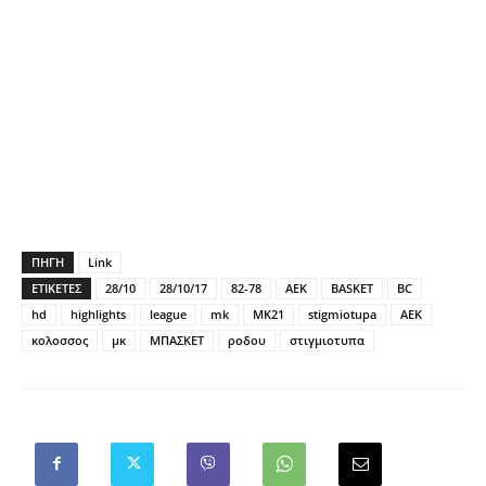
ΠΗΓΗ
Link
ΕΤΙΚΕΤΕΣ
28/10
28/10/17
82-78
AEK
BASKET
BC
hd
highlights
league
mk
MK21
stigmiotupa
ΑΕΚ
κολοσσος
μκ
ΜΠΑΣΚΕΤ
ροδου
στιγμιοτυπα