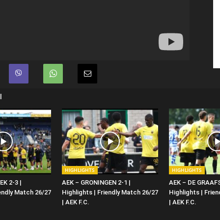
Ι
HIGHLIGHTS
HIGHLIGHTS
K 2-3 |
AEK – GRONINGEN 2-1 |
AEK – DE GRAAF
iendly Match 26/27
Highlights | Friendly Match 26/27
Highlights | Frie
| ΑΕΚ F.C.
| ΑΕΚ F.C.