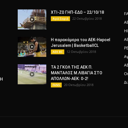
ΧΤΙ-ΖΩ ΓΗΠ-ΕΔΩ – 22/10/18
F
22 Οκτωβρίου 2018
Αγιά Σοφιά
A
H
A
Η παρακάμερα του ΑΕΚ-Hapoel
Jerusalem | BasketballCL
Ρ
12 Οκτωβρίου 2018
AEK BC
Α
A
ΤΑ 2 ΓΚΟΛ ΤΗΣ ΑΕΚ Π.
ΜΑΝΤΑΛΟΣ Μ.ΛΙΒΑΓΙΑ ΣΤΟ
Or
ΑΠΟΛΛΩΝ-ΑΕΚ: 0-2!
ΦΗ
Δ
20 Οκτωβρίου 2018
FANS