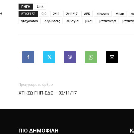
ΠΗΓΗ
Link
Η
ΕΤΙΚΕΤΕΣ
0-0
2/11
2/11/17
AEK
dilwseis
Milan
m
γιοχανσον
δηλωσεις
λιβαγια
μκ21
μπακακησ
μπακα
Προηγούμενο άρθρο
ΧΤΙ-ΖΩ ΓΗΠ-ΕΔΩ – 02/11/17
ΠΙΟ ΔΗΜΟΦΙΛΗ
Κ