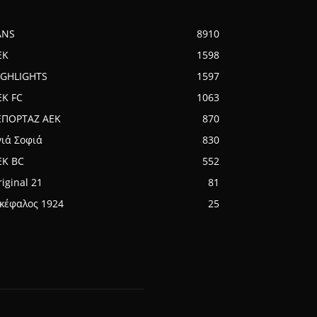
ANS
8910
EK
1598
IGHLIGHTS
1597
EK FC
1063
ΕΠΟΡΤΑΖ ΑΕΚ
870
γιά Σοφιά
830
EK BC
552
iginal 21
81
ικέφαλος 1924
25