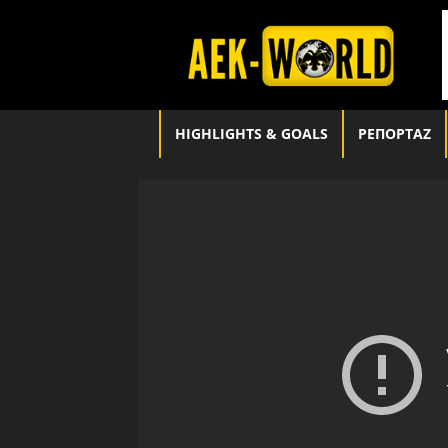
aek-
world.gr
HIGHLIGHTS & GOALS
ΡΕΠΟΡΤΑΖ