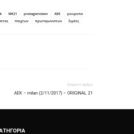
k
MK21
prwtagwnistwn
ΑΕΚ
γιουροπα
σετας
παιχτων
πρωταγωνιστων
Σιμόες
Επόμενο άρθρο
ΑΕΚ – milan (2/11/2017) – ORIGINAL 21
ΑΤΗΓΟΡΙΑ