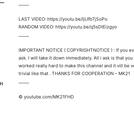
_____
LAST VIDEO: https://youtu.be/ljUfb7jSoPo
RANDOM VIDEO: https://youtu.be/q5sDtEizgyo
_____
IMPORTANT NOTICE ( COPYRIGHTNOTICE ) : If you ever
ask. I will take it down immediately. All i ask is that yo
worked really hard to make this channel and it vill be 
trivial like that . THANKS FOR COOPERATION – ΜΚ21
_____
ΦΗ
© youtube.com/MK21FHD