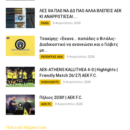
ΛΕΣ ΘΑ ΠΑΩ ΝΑ ΔΩ ΠΑΟ ΑΛΛΑ ΒΛΕΠΕΙΣ ΑΕΚ
ΚΙ ΑΝΑΡΡΩΤΙΕΣΑΙ:...
9 Αυγούστου 2026
FANS
Τσακίρης: «Έκανε… παπάδες ο Βιτάλις-
Διαδικαστικό να ανανεώσει και ο Γιόβιτς
με...
9 Αυγούστου 2026
ΡΕΠΟΡΤΑΖ ΑΕΚ
ΑΕΚ-ATHENS KALLITHEA 4-0 | Highlights |
Friendly Match 26/27| AEK F.C.
9 Αυγούστου 2026
HIGHLIGHTS
Πήλιος 2030! | AEK F.C.
9 Αυγούστου 2026
AEK FC
Πολιτικό Μάρκετινγκ