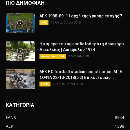
ΠΙΟ ΔΗΜΟΦΙΛΗ
AEK 1988-89: “Η αρχή της χρυσής εποχής”!
15 Οκτωβρίου 2018
AEK
Η κάμερα του agiasofiatoday στη Λεωφόρο
Δεκελείας | Δικέφαλος 1924
3 Μαΐου 2018
Δικέφαλος 1924
AEK F.C football stadium construction ΑΓΙΑ
ΣΟΦΙΑ 22-10-2018(p 2) Επικοί τομείς...
22 Οκτωβρίου 2018
FANS
ΚΑΤΗΓΟΡΙΑ
FANS
8944
AEK
1598