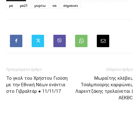
μκ
μκ21
μυρτω
να
σημαινει
Προηγούμενο άρθρο
Επόμενο άρθρο
Το γκολ του Χρήστου Γιούση
Μωραΐτης κλέβει,
με την Εθνική Νέων ενάντια
Τσαλμπούρης καρφώνει,
στο Γιβραλτάρ ● 11/11/17
Λαρεντζάκης τρελαίνεται |
AEKBC