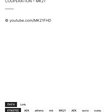
COOPERATION – ΜΚ21
_____
© youtube.com/MK21FHD
ΠΗΓΗ
Link
ΕΤΙΚΕΤΕΣ
AEK
athens
mk
MK21
ΑΕΚ
αυτο
εισαι