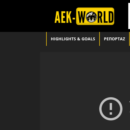
aek-
world.gr
HIGHLIGHTS & GOALS
ΡΕΠΟΡΤΑΖ