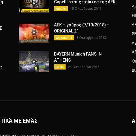
μη
Capelli στους παίκτες της ΑΕΚ
A
18 Οκτωβρίου 2018
AEK FC
H
A
ΑΕΚ – γαύρος (7/10/2018) –
Ε
ORIGINAL 21
Ρ
8 Οκτωβρίου 2018
Original 21
Α
A
BAYERN Munich FANS IN
ATHENS
Or
ς
24 Οκτωβρίου 2018
FANS
Δ
ΤΙΚΆ ΜΕ ΕΜΆΣ
Α