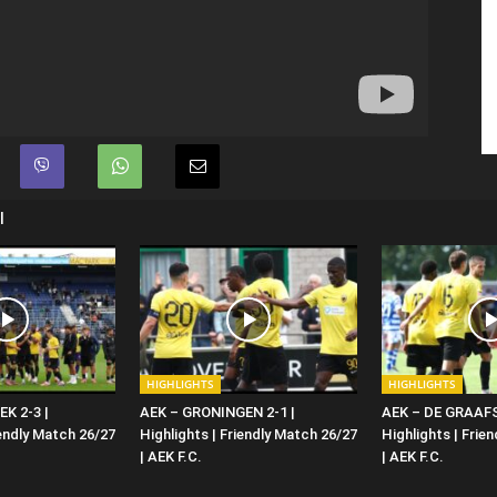
Ι
HIGHLIGHTS
HIGHLIGHTS
K 2-3 |
AEK – GRONINGEN 2-1 |
AEK – DE GRAAF
iendly Match 26/27
Highlights | Friendly Match 26/27
Highlights | Frie
| ΑΕΚ F.C.
| ΑΕΚ F.C.