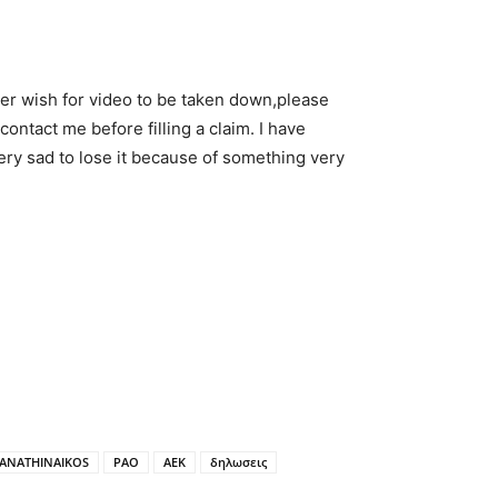
 wish for video to be taken down,please
u contact me before filling a claim. I have
very sad to lose it because of something very
ANATHINAIKOS
PAO
ΑΕΚ
δηλωσεις