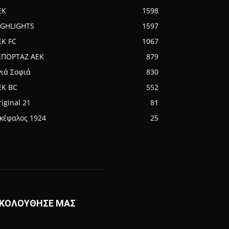
EK
1598
IGHLIGHTS
1597
EK FC
1067
ΕΠΟΡΤΑΖ ΑΕΚ
879
γιά Σοφιά
830
EK BC
552
iginal 21
81
ικέφαλος 1924
25
ΚΟΛΟΥΘΗΣΕ ΜΑΣ