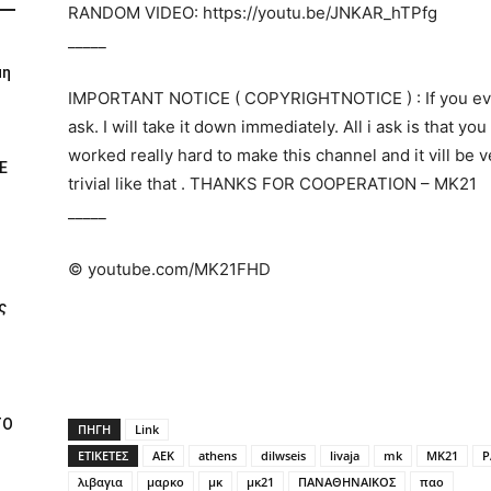
RANDOM VIDEO: https://youtu.be/JNKAR_hTPfg
_____
μη
IMPORTANT NOTICE ( COPYRIGHTNOTICE ) : If you ever
ask. I will take it down immediately. All i ask is that yo
worked really hard to make this channel and it vill be 
Ε
trivial like that . THANKS FOR COOPERATION – ΜΚ21
_____
© youtube.com/MK21FHD
ς
ΤΟ
ΠΗΓΗ
Link
ΕΤΙΚΕΤΕΣ
AEK
athens
dilwseis
livaja
mk
MK21
P
λιβαγια
μαρκο
μκ
μκ21
ΠΑΝΑΘΗΝΑΙΚΟΣ
παο