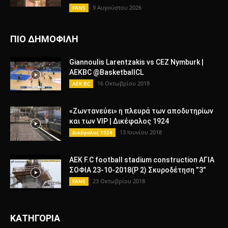
9 Αυγούστου 2026
FANS
ΠΙΟ ΔΗΜΟΦΙΛΗ
Giannoulis Larentzakis vs CEZ Nymburk |
AEKBC @BasketballCL
16 Οκτωβρίου 2018
AEK BC
«Ζωντανεύει» η πλευρά των αποδυτηρίων
και των VIP | Δικέφαλος 1924
13 Ιουνίου 2018
Δικέφαλος 1924
AEK F.C football stadium construction ΑΓΙΑ
ΣΟΦΙΑ 23-10-2018(P 2) Σκυροδέτηση ”3”
23 Οκτωβρίου 2018
FANS
ΚΑΤΗΓΟΡΙΑ