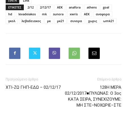
ΠΗΓΗ
Link
ΕΤΙΚΕΤΕΣ
2/12
2/12/17
AEK
anafora
athens
goal
hd
levadeiakos
mk
sunora
xwris
ΑΕΚ
αναφορα
γκολ
λεβαδειακος
μκ
μκ21
συνορα
χωρις
ωmk21
Προηγούμενο άρθρο
Επόμενο άρθρο
ΧΤΙ-ΖΩ ΓΗΠ-ΕΔΩ – 02/12/17
128Η ΜΕΡΑ
02/12/2017■ΠΥΛΩΝΑΣ: Ο 3ος
ΚΑΤΑ ΣΕΙΡΑ, ΣΥΝΕΧΙΖΟΥΜΕ:
ΜΗ ΣΤΕ–ΝΟΧΩΡΙΕ–ΣΤΕ