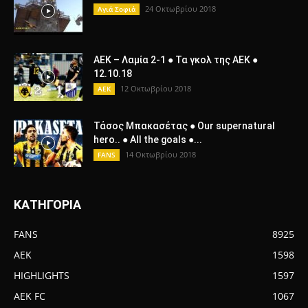
24 Οκτωβρίου 2018
Αγιά Σοφιά
ΑΕΚ – Λαμία 2-1 ● Τα γκολ της ΑΕΚ ●
12.10.18
12 Οκτωβρίου 2018
AEK
Τάσος Μπακασέτας ● Our supernatural
hero.. ● All the goals ●...
14 Οκτωβρίου 2018
FANS
ΚΑΤΗΓΟΡΙΑ
FANS
8925
AEK
1598
HIGHLIGHTS
1597
AEK FC
1067