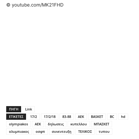
© youtube.com/MK21FHD
ΠΗΓΗ
Link
ΕΤΙΚΕΤΕΣ
17/2
17/2/18
83-88
AEK
BASKET
BC
hd
olympiakos
ΑΕΚ
δηλωσεις
κυπελλου
ΜΠΑΣΚΕΤ
ολυμπιακος
οσφπ
συνεντευξη
ΤΕΛΙΚΟΣ
τυπου