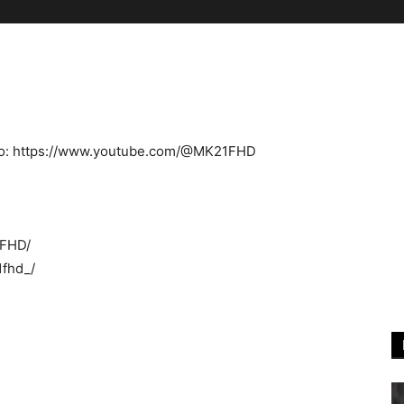
εο: https://www.youtube.com/@MK21FHD
1FHD/
1fhd_/