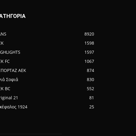
ΑΤΗΓΟΡΙΑ
ANS
8920
EK
1598
IGHLIGHTS
1597
EK FC
1067
ΕΠΟΡΤΑΖ ΑΕΚ
874
γιά Σοφιά
830
EK BC
552
iginal 21
81
ικέφαλος 1924
25