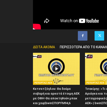
ΔΕΙΤΑ ΑΚΟΜΑ
ΠΕΡΙΣΣΟΤΕΡΑ ΑΠΟ ΤΟ ΚΑΝΑΛ
ΡΕΠΟΡΤΑΖ ΑΕΚ
ΡΕΠΟΡΤΑΖ ΑΕΚ
Κετσετζόγλου: Θα δούμε
Τσακίρης: «Τι 
σοβαρή και αρκετά έτοιμη ΑΕΚ
Αριάγκα και τ
με ΟΦΗ-Θα αποκτηθούν μπακ
μεταγραφικές
και χαφ|bwinΣΠΟΡFM94,6
ΑΕΚ» | bwinΣΠΟ