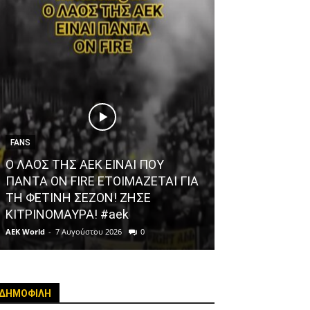
FANS
Ο ΛΑΟΣ ΤΗΣ ΑΕΚ ΕΙΝΑΙ ΠΟΥ
AEK FC
ΠΑΝΤΑ ON FIRE ΕΤΟΙΜΑΖΕΤΑΙ ΓΙΑ
ΤΗ ΦΕΤΙΝΗ ΣΕΖΟΝ! ΖΗΣΕ
Ο Λόβρο Μάγε
ΚΙΤΡΙΝΟΜΑΥΡΑ! #aek
Φιλαδέλφεια |
AEK World
-
7 Αυγούστου 2026
0
AEK World
-
7 Αυγού
ΔΗΜΟΦΙΛΗ