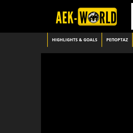
aek-
world.gr
HIGHLIGHTS & GOALS
ΡΕΠΟΡΤΑΖ