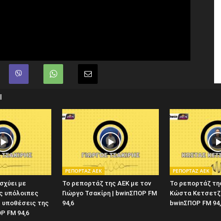
Ι
ΡΕΠΟΡΤΑΖ ΑΕΚ
ΡΕΠΟΡΤΑΖ ΑΕΚ
ισχύει με
Το ρεπορτάζ της ΑΕΚ με τον
Το ρεπορτάζ της
ις υπόλοιπες
Γιώργο Τσακίρη | bwinΣΠΟΡ FM
Κώστα Κετσετζό
 υποθέσεις της
94,6
bwinΣΠΟΡ FM 94
Ρ FM 94,6