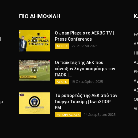
ΠΙΟ ΔΗΜΟΦΙΛΗ
Κ
O Joan Plaza στο AEKBC TV |
F
Ι
Press Conference
A
27 Ιουνίου 2023
AEK BC
H
A
Οι παίκτες της ΑΕΚ που
«άνοιξαν λογαριασμό» με τον
Ρ
ΠΑΟΚ |...
Α
19 Οκτωβρίου 2025
AEK FC
A
To ρεπορτάζ της ΑΕΚ από τον
Or
ερ
Γιώργο Τσακίρη | bwinΣΠΟΡ
FM...
Δ
14 Δεκεμβρίου 2025
ΡΕΠΟΡΤΑΖ ΑΕΚ