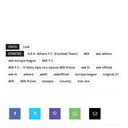
ΠΗΓΗ
Link
ΕΤΙΚΕΤΕΣ
A.E.K. Athens F.C. (Football Team)
AEK
aek athens
aek europa league
AEK F.C
AEK F.C. - Η άλλη όψη του αγώνα ΑΕΚ-Ριέκα
aek fc
aek official
aek tv
aekara
aekfc
aekofficial
europa league
original 21
ΑΕΚ
ΑΕΚ-Ριέκα
αεκαρα
ενωσης
παε αεκ