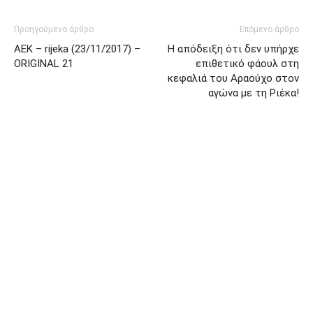
Προηγούμενο άρθρο
Επόμενο άρθρο
AEK – rijeka (23/11/2017) –
Η απόδειξη ότι δεν υπήρχε
ORIGINAL 21
επιθετικό φάουλ στη
κεφαλιά του Αραούχο στον
αγώνα με τη Ριέκα!