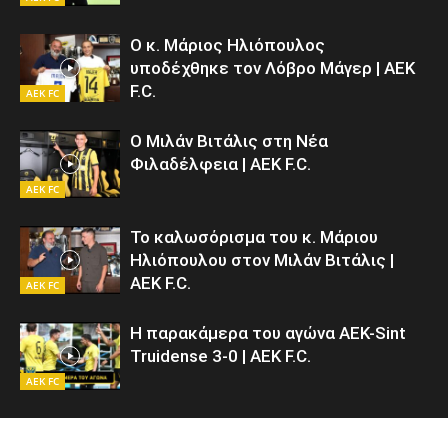
Ο κ. Μάριος Ηλιόπουλος
υποδέχθηκε τον Λόβρο Μάγερ | AEK
F.C.
AEK FC
Ο Μιλάν Βιτάλις στη Νέα
Φιλαδέλφεια | AEK F.C.
AEK FC
Το καλωσόρισμα του κ. Μάριου
Ηλιόπουλου στον Μιλάν Βιτάλις |
AEK F.C.
AEK FC
Η παρακάμερα του αγώνα ΑΕΚ-Sint
Truidense 3-0 | AEK F.C.
AEK FC