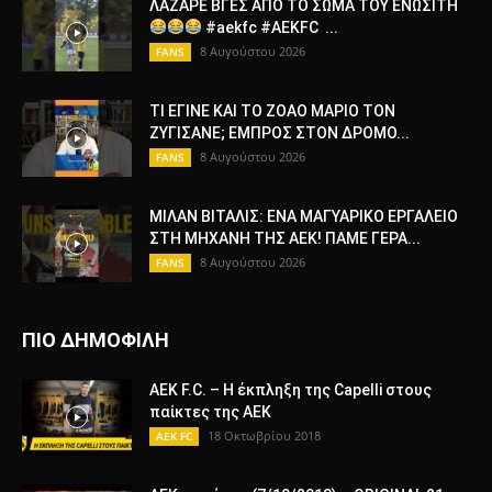
ΛΑΖΑΡΕ ΒΓΕΣ ΑΠΟ ΤΟ ΣΩΜΑ ΤΟΥ ΕΝΩΣΙΤΗ
#aekfc #AEKFC ​...
8 Αυγούστου 2026
FANS
ΤΙ ΕΓΙΝΕ ΚΑΙ ΤΟ ΖΟΑΟ ΜΑΡΙΟ ΤΟΝ
ΖΥΓΙΣΑΝΕ; ΕΜΠΡΟΣ ΣΤΟΝ ΔΡΟΜΟ...
8 Αυγούστου 2026
FANS
ΜΙΛΑΝ ΒΙΤΑΛΙΣ: ΕΝΑ ΜΑΓΥΑΡΙΚΟ ΕΡΓΑΛΕΙΟ
ΣΤΗ ΜΗΧΑΝΗ ΤΗΣ ΑΕΚ! ΠΑΜΕ ΓΕΡΑ...
8 Αυγούστου 2026
FANS
ΠΙΟ ΔΗΜΟΦΙΛΗ
AEK F.C. – Η έκπληξη της Capelli στους
παίκτες της ΑΕΚ
18 Οκτωβρίου 2018
AEK FC