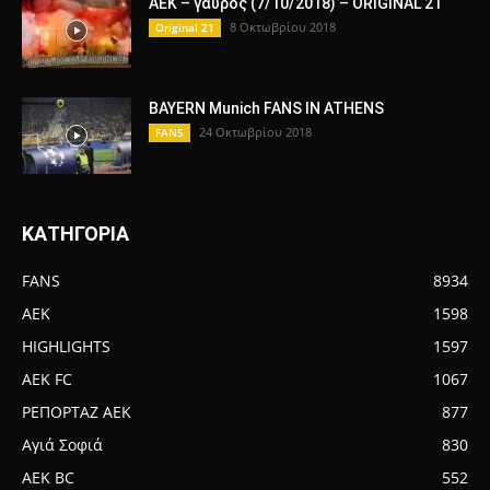
ΑΕΚ – γαύρος (7/10/2018) – ORIGINAL 21
8 Οκτωβρίου 2018
Original 21
BAYERN Munich FANS IN ATHENS
24 Οκτωβρίου 2018
FANS
ΚΑΤΗΓΟΡΙΑ
FANS
8934
AEK
1598
HIGHLIGHTS
1597
AEK FC
1067
ΡΕΠΟΡΤΑΖ ΑΕΚ
877
Αγιά Σοφιά
830
AEK BC
552