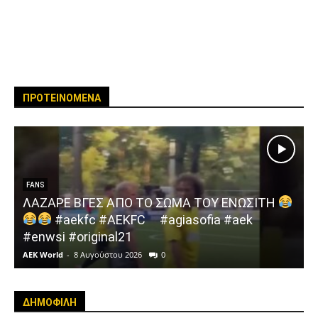
ΠΡΟΤΕΙΝΟΜΕΝΑ
FANS
ΛΑΖΑΡΕ ΒΓΕΣ ΑΠΟ ΤΟ ΣΩΜΑ ΤΟΥ ΕΝΩΣΙΤΗ
#aekfc #AEKFC ​ ​ #agiasofia #aek
#enwsi #original21
AEK World
-
8 Αυγούστου 2026
0
A
ΔΗΜΟΦΙΛΗ