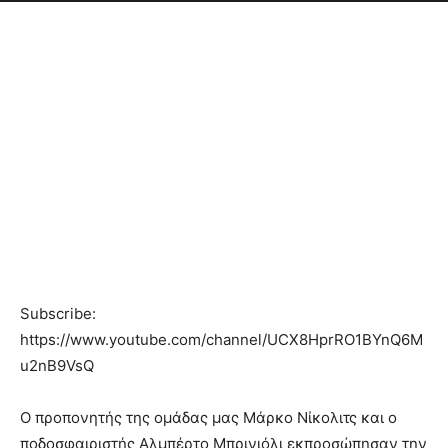
Subscribe:
https://www.youtube.com/channel/UCX8HprRO1BYnQ6M
u2nB9VsQ
O προπονητής της ομάδας μας Μάρκο Νίκολιτς και ο
ποδοσφαιριστής Αλμπέρτο Μπρινιόλι εκπροσώπησαν την