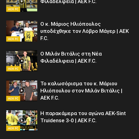
Φιλαδέλφεια | AEK F.C.
AEK FC
Ο κ. Μάριος Ηλιόπουλος
υποδέχθηκε τον Λόβρο Μάγερ | AEK
F.C.
AEK FC
Ο Μιλάν Βιτάλις στη Νέα
Φιλαδέλφεια | AEK F.C.
AEK FC
Το καλωσόρισμα του κ. Μάριου
Ηλιόπουλου στον Μιλάν Βιτάλις |
AEK F.C.
AEK FC
Η παρακάμερα του αγώνα ΑΕΚ-Sint
Truidense 3-0 | AEK F.C.
AEK FC