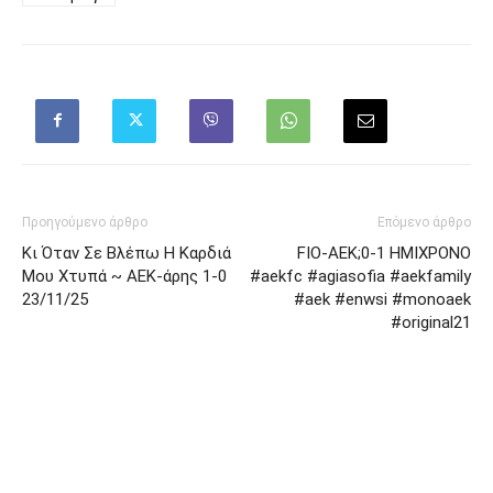
Προηγούμενο άρθρο
Επόμενο άρθρο
Κι Όταν Σε Βλέπω Η Καρδιά
FIO-AEK;0-1 ΗΜΙΧΡΟΝΟ
Μου Χτυπά ~ ΑΕΚ-άρης 1-0
#aekfc #agiasofia #aekfamily
23/11/25
#aek #enwsi #monoaek
#original21