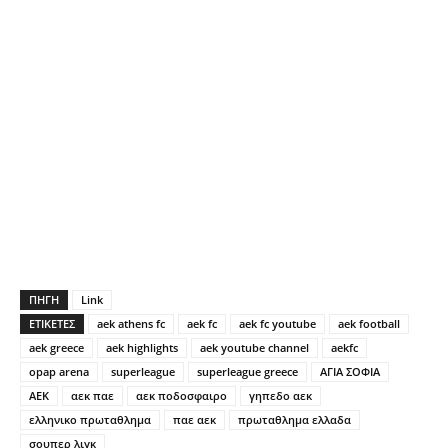
ΠΗΓΗ
Link
ΕΤΙΚΕΤΕΣ
aek athens fc
aek fc
aek fc youtube
aek football
aek greece
aek highlights
aek youtube channel
aekfc
opap arena
superleague
superleague greece
ΑΓΙΑ ΣΟΦΙΑ
ΑΕΚ
αεκ παε
αεκ ποδοσφαιρο
γηπεδο αεκ
ελληνικο πρωταθλημα
παε αεκ
πρωταθλημα ελλαδα
σουπερ λιγκ