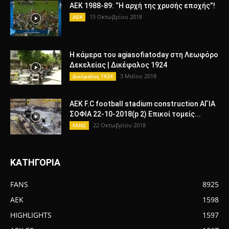
AEK 1988-89: “Η αρχή της χρυσής εποχής”!
15 Οκτωβρίου 2018
AEK
Η κάμερα του agiasofiatoday στη Λεωφόρο
Δεκελείας | Δικέφαλος 1924
3 Μαΐου 2018
Δικέφαλος 1924
AEK F.C football stadium construction ΑΓΙΑ
ΣΟΦΙΑ 22-10-2018(p 2) Επικοί τομείς...
22 Οκτωβρίου 2018
FANS
ΚΑΤΗΓΟΡΙΑ
FANS
8925
AEK
1598
HIGHLIGHTS
1597