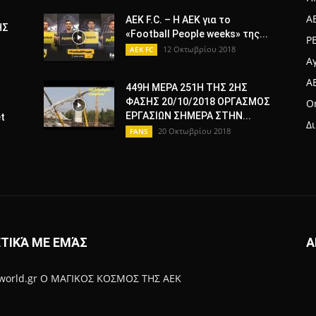
A
AEK F.C. – H ΑΕΚ για το
ΗΣ
«Football People weeks» της...
Ρ
12 Οκτωβρίου 2018
AEK FC
Α
A
449Η ΜΕΡΑ 251Η ΤΗΣ 2ΗΣ
ΦΑΣΗΣ 20/10/2018 ΟΡΓΑΣΜΟΣ
Or
ΕΡΓΑΣΙΩΝ ΣΗΜΕΡΑ ΣΤΗΝ...
t
Δ
20 Οκτωβρίου 2018
FANS
ΤΙΚΆ ΜΕ ΕΜΆΣ
Α
-world.gr Ο ΜΑΓΙΚΟΣ ΚΟΣΜΟΣ ΤΗΣ ΑΕΚ