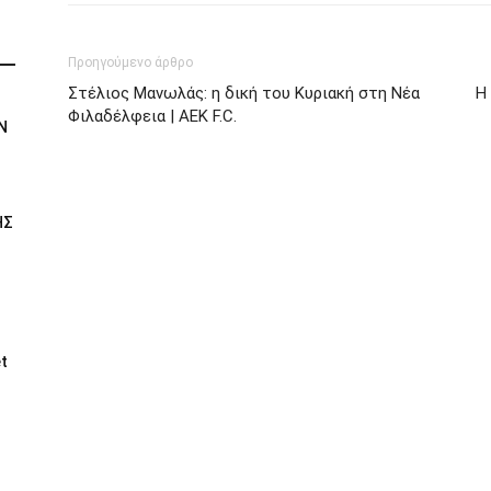
Προηγούμενο άρθρο
Στέλιος Μανωλάς: η δική του Κυριακή στη Νέα
Η
Φιλαδέλφεια | AEK F.C.
Ν
ΗΣ
t
Ι