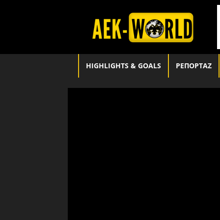
aek-
world.gr
HIGHLIGHTS & GOALS
ΡΕΠΟΡΤΑΖ