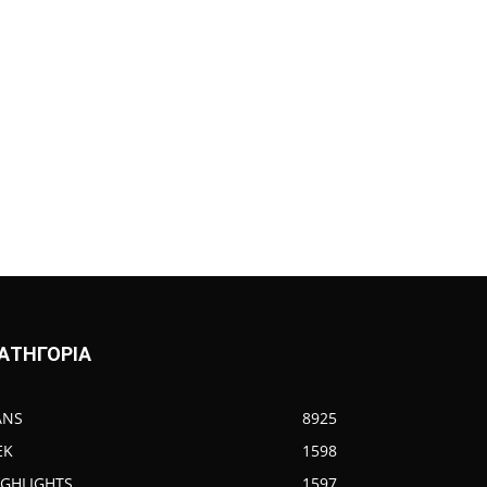
ΑΤΗΓΟΡΙΑ
ANS
8925
EK
1598
IGHLIGHTS
1597