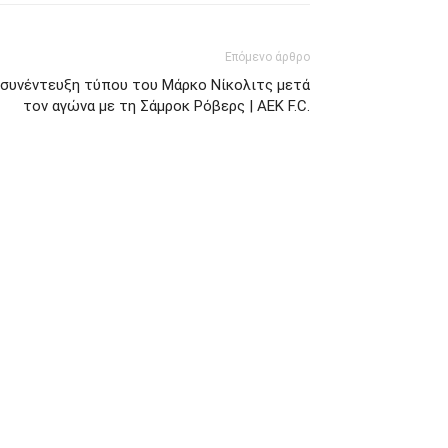
Επόμενο άρθρο
 συνέντευξη τύπου του Μάρκο Νίκολιτς μετά
τον αγώνα με τη Σάμροκ Ρόβερς | AEK F.C.