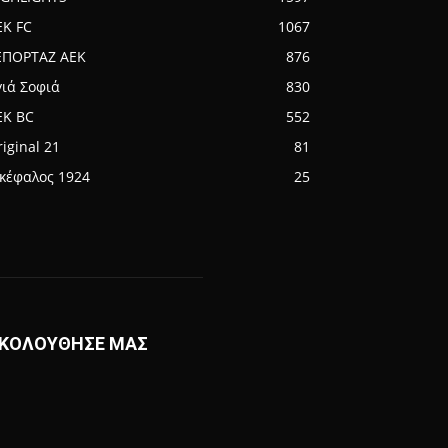
EK FC
1067
ΕΠΟΡΤΑΖ ΑΕΚ
876
γιά Σοφιά
830
EK BC
552
iginal 21
81
ικέφαλος 1924
25
ΚΟΛΟΥΘΗΣΕ ΜΑΣ