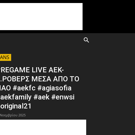
FANS
REGAME LIVE ΑΕΚ-
.ΡΟΒΕΡΣ ΜΕΣΑ ΑΠΟ ΤΟ
ΑΟ #aekfc #agiasofia
aekfamily #aek #enwsi
original21
 Νοεμβρίου 2025