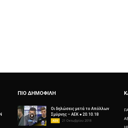
ΠΙΟ ΔΗΜΟΦΙΛΗ
Κ
Οι δηλώσεις μετά το Απόλλων
F
Ν
Σμύρνης – ΑΕΚ ● 20.10.18
A
21 Οκτωβρίου 2018
AEK
H