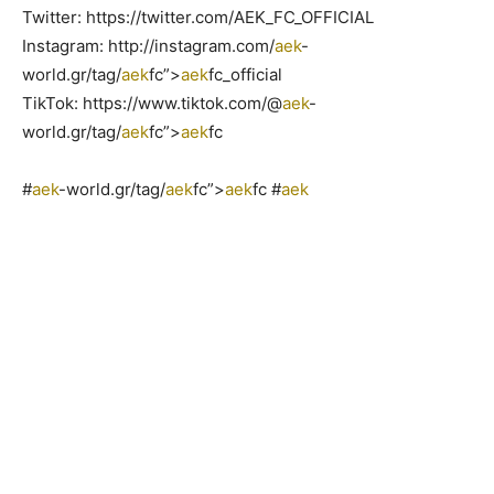
Twitter: https://twitter.com/AEK_FC_OFFICIAL
Instagram: http://instagram.com/
aek
-
world.gr/tag/
aek
fc”>
aek
fc_official
TikTok: https://www.tiktok.com/@
aek
-
world.gr/tag/
aek
fc”>
aek
fc
#
aek
-world.gr/tag/
aek
fc”>
aek
fc #
aek