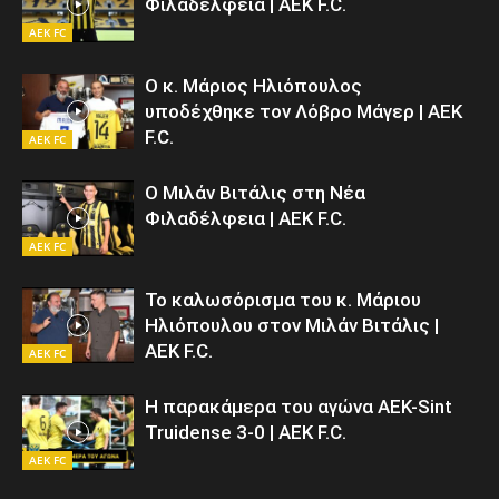
Φιλαδέλφεια | AEK F.C.
AEK FC
Ο κ. Μάριος Ηλιόπουλος
υποδέχθηκε τον Λόβρο Μάγερ | AEK
F.C.
AEK FC
Ο Μιλάν Βιτάλις στη Νέα
Φιλαδέλφεια | AEK F.C.
AEK FC
Το καλωσόρισμα του κ. Μάριου
Ηλιόπουλου στον Μιλάν Βιτάλις |
AEK F.C.
AEK FC
Η παρακάμερα του αγώνα ΑΕΚ-Sint
Truidense 3-0 | AEK F.C.
AEK FC