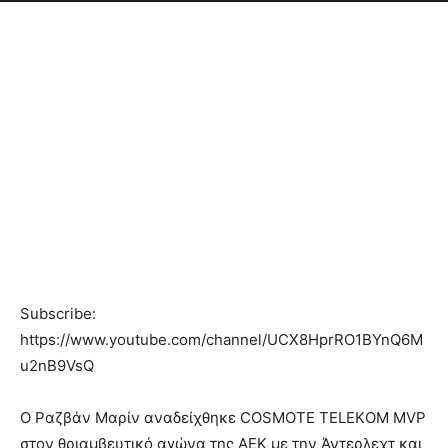
Subscribe:
https://www.youtube.com/channel/UCX8HprRO1BYnQ6M
u2nB9VsQ
O Ραζβάν Μαρίν αναδείχθηκε COSMOTE TELEΚOM MVP
στον θριαμβευτικό αγώνα της ΑΕΚ με την Άντερλεχτ και