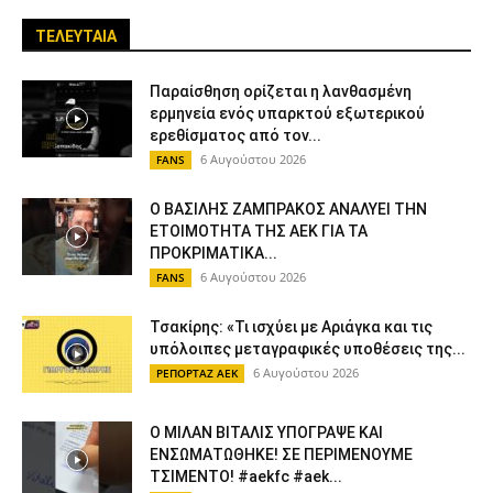
ΤΕΛΕΥΤΑΙΑ
Παραίσθηση ορίζεται η λανθασμένη
ερμηνεία ενός υπαρκτού εξωτερικού
ερεθίσματος από τον...
6 Αυγούστου 2026
FANS
Ο ΒΑΣΙΛΗΣ ΖΑΜΠΡΑΚΟΣ ΑΝΑΛΥΕΙ ΤΗΝ
ΕΤΟΙΜΟΤΗΤΑ ΤΗΣ ΑΕΚ ΓΙΑ ΤΑ
ΠΡΟΚΡΙΜΑΤΙΚΑ...
6 Αυγούστου 2026
FANS
Τσακίρης: «Τι ισχύει με Αριάγκα και τις
υπόλοιπες μεταγραφικές υποθέσεις της...
6 Αυγούστου 2026
ΡΕΠΟΡΤΑΖ ΑΕΚ
Ο ΜΙΛΑΝ ΒΙΤΑΛΙΣ ΥΠΟΓΡΑΨΕ ΚΑΙ
ΕΝΣΩΜΑΤΩΘΗΚΕ! ΣΕ ΠΕΡΙΜΕΝΟΥΜΕ
ΤΣΙΜΕΝΤΟ! #aekfc #aek...