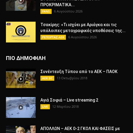
ΠΡΟΚΡΙΜΑΤΙΚΑ...
6 Αυγούστου 2026
FANS
Τσακίρης: «Τι ισχύει με Αριάγκα και τις
υπόλοιπες μεταγραφικές υποθέσεις της...
6 Αυγούστου 2026
ΡΕΠΟΡΤΑΖ ΑΕΚ
ΠΙΟ ΔΗΜΟΦΙΛΗ
Συνέντευξη Τύπου από το ΑΕΚ – ΠΑΟΚ
13 Οκτωβρίου 2018
AEK BC
Αγιά Σοφιά – Live streaming 2
12 Μαρτίου 2018
LIVE
ΑΠΟΛΛΩΝ – ΑΕΚ 0-2 ΓΚΟΛ ΚΑΙ ΦΑΣΕΙΣ με