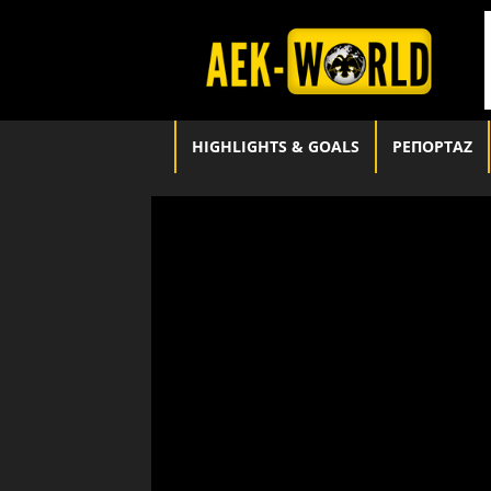
aek-
world.gr
HIGHLIGHTS & GOALS
ΡΕΠΟΡΤΑΖ