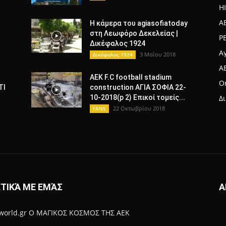
H
A
Η κάμερα του agiasofiatoday
στη Λεωφόρο Δεκελείας |
Ρ
Δικέφαλος 1924
Α
3 Μαΐου 2018
Δικέφαλος 1924
A
AEK F.C football stadium
Or
ΤΙ
construction ΑΓΙΑ ΣΟΦΙΑ 22-
10-2018(p 2) Επικοί τομείς...
Δ
22 Οκτωβρίου 2018
FANS
ΤΙΚΆ ΜΕ ΕΜΆΣ
Α
-world.gr Ο ΜΑΓΙΚΟΣ ΚΟΣΜΟΣ ΤΗΣ ΑΕΚ