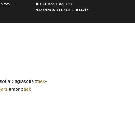
ό τον
ΠΡΟΚΡΙΜΑΤΙΚΑ ΤΟΥ
CHAMPIONS LEAGUE. #aekfc
sofia”>agiasofia #
aek
-
ears
#mono
aek