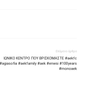
Επόμενο άρθρο
ΙΩΝΙΚΟ ΚΕΝΤΡΟ ΠΟΥ ΒΡΙΣΚΟΜΑΣΤΕ #aekfc
#agiasofia #aekfamily #aek #enwsi #100years
#monoaek