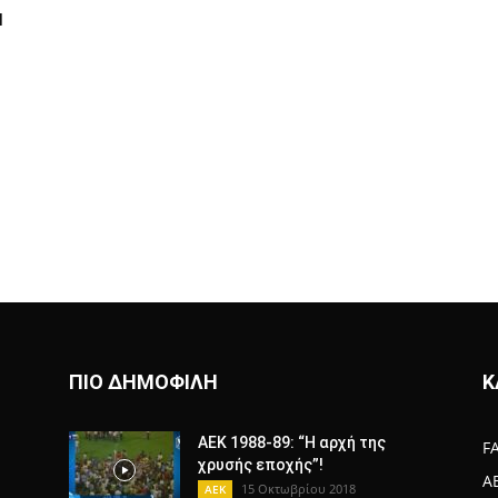
Ι
ΠΙΟ ΔΗΜΟΦΙΛΗ
Κ
AEK 1988-89: “Η αρχή της
F
χρυσής εποχής”!
A
15 Οκτωβρίου 2018
AEK