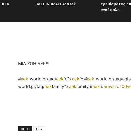
Σ ΚΤΛ
ΚΙΤΡΙΝΟΜΑΥΡΑ! #aek
ερεθίσματος απ
εγκέφαλο.
ΜΙΑ ΖΩΗ ΑΕΚ!!!
#
aek
-world.gr/tag/
aek
fc”>
aek
fc #
aek
-world.gr/tag/agia
world.gr/tag/
aek
family”>
aek
family #
aek
#
enwsi
#
100y
ΠΗΓΗ
Link