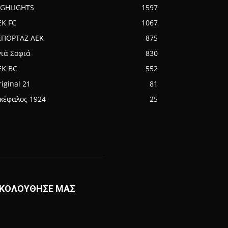
IGHLIGHTS
1597
EK FC
1067
ΕΠΟΡΤΑΖ ΑΕΚ
875
γιά Σοφιά
830
EK BC
552
iginal 21
81
ικέφαλος 1924
25
ΚΟΛΟΥΘΗΣΕ ΜΑΣ