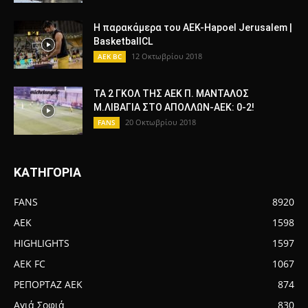
Η παρακάμερα του ΑΕΚ-Hapoel Jerusalem |
BasketballCL
12 Οκτωβρίου 2018
AEK BC
ΤΑ 2 ΓΚΟΛ ΤΗΣ ΑΕΚ Π. ΜΑΝΤΑΛΟΣ
Μ.ΛΙΒΑΓΙΑ ΣΤΟ ΑΠΟΛΛΩΝ-ΑΕΚ: 0-2!
20 Οκτωβρίου 2018
FANS
ΚΑΤΗΓΟΡΙΑ
FANS
8920
AEK
1598
HIGHLIGHTS
1597
AEK FC
1067
ΡΕΠΟΡΤΑΖ ΑΕΚ
874
Αγιά Σοφιά
830