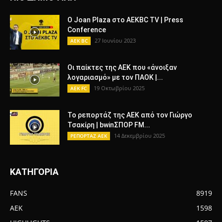
O Joan Plaza στο AEKBC TV | Press
Conference
27 Ιουνίου 2023
AEK BC
Οι παίκτες της ΑΕΚ που «άνοιξαν
λογαριασμό» με τον ΠΑΟΚ |...
19 Οκτωβρίου 2025
AEK FC
To ρεπορτάζ της ΑΕΚ από τον Γιώργο
Τσακίρη | bwinΣΠΟΡ FM...
14 Δεκεμβρίου 2025
ΡΕΠΟΡΤΑΖ ΑΕΚ
ΚΑΤΗΓΟΡΙΑ
FANS
8919
AEK
1598