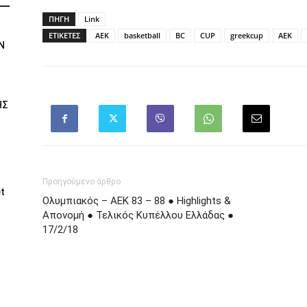
ΠΗΓΗ
Link
ΕΤΙΚΕΤΕΣ
AEK
basketball
BC
CUP
greekcup
ΑΕΚ
Ν
ΗΣ
Προηγούμενο άρθρο
t
Ολυμπιακός – ΑΕΚ 83 – 88 ● Highlights &
Απονομή ● Τελικός Κυπέλλου Ελλάδας ●
17/2/18
Ι