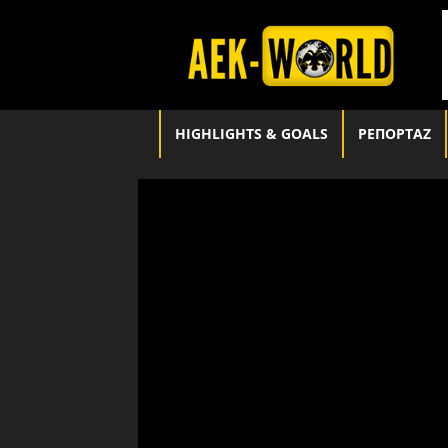
aek-
world.gr
HIGHLIGHTS & GOALS
ΡΕΠΟΡΤΑΖ