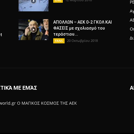
LIVE
Ρ
Α
A
ΑΠΟΛΛΩΝ – ΑΕΚ 0-2 ΓΚΟΛ ΚΑΙ
ΦΑΣΕΙΣ με σχολιασμό του
Or
τεράστιου...
t
Δ
20 Οκτωβρίου 2018
FANS
ΤΙΚΆ ΜΕ ΕΜΆΣ
Α
-world.gr Ο ΜΑΓΙΚΟΣ ΚΟΣΜΟΣ ΤΗΣ ΑΕΚ