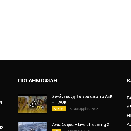
ΠΙΟ ΔΗΜΟΦΙΛΗ
Κ
Συνέντευξη Τύπου από το ΑΕΚ
F
Ν
– ΠΑΟΚ
A
13 Οκτωβρίου 2018
AEK BC
H
A
Αγιά Σοφιά – Live streaming 2
ΗΣ
12 Μαρτίου 2018