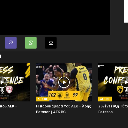
Ι
AEK BC
AEK BC
που ΑΕΚ –
Η παρακάμερα του ΑΕΚ – Άρης
Συνέντευξη Τύπ
Betsson | AEK BC
Betsson