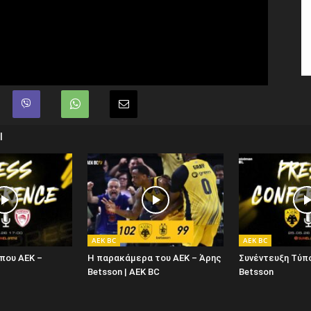
Ι
AEK BC
AEK BC
που ΑΕΚ –
Η παρακάμερα του ΑΕΚ – Άρης
Συνέντευξη Τύπ
Betsson | AEK BC
Betsson