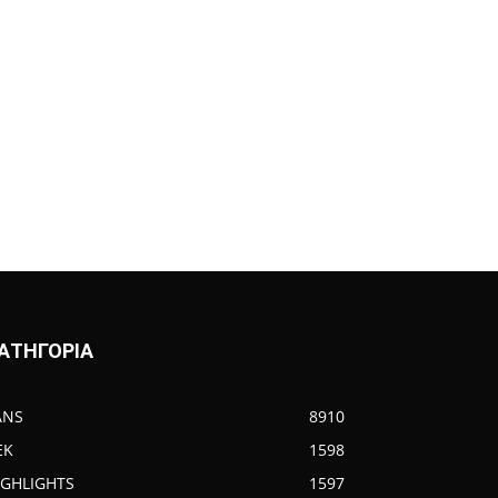
ΑΤΗΓΟΡΙΑ
ANS
8910
EK
1598
IGHLIGHTS
1597