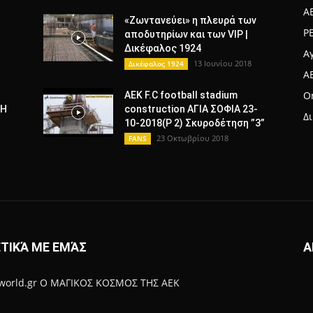
A
«Ζωντανεύει» η πλευρά των
Ρ
αποδυτηρίων και των VIP |
Δικέφαλος 1924
Α
13 Ιουνίου 2018
Δικέφαλος 1924
A
Or
AEK F.C football stadium
ΦΗ
construction ΑΓΙΑ ΣΟΦΙΑ 23-
Δ
10-2018(P 2) Σκυροδέτηση ”3”
23 Οκτωβρίου 2018
FANS
ΤΙΚΆ ΜΕ ΕΜΆΣ
Α
-world.gr Ο ΜΑΓΙΚΟΣ ΚΟΣΜΟΣ ΤΗΣ ΑΕΚ