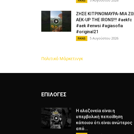
5 Αυγούστου 2026
FANS
ΖΗΣΕ ΚΙΤΡΙΝΟΜΑΥΡΑ-ΜΙΑ ΖΩ
ΑΕΚ-UP THE IRONS!!! #aekfc
#aek #enwsi #agiasofia
#original21
5 Αυγούστου 2026
FANS
Πολιτικό Μάρκετινγκ
ΕΠΙΛΟΓΕΣ
Η αλαζονεία είναι η
υπερβολική πεποίθηση
κάποιου ότι είναι ανώτερος
από...