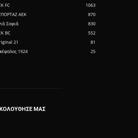
EK FC
1063
ΕΠΟΡΤΑΖ ΑΕΚ
870
γιά Σοφιά
830
EK BC
552
iginal 21
81
ικέφαλος 1924
25
ΚΟΛΟΥΘΗΣΕ ΜΑΣ