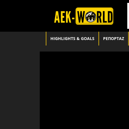
aek-
world.gr
HIGHLIGHTS & GOALS
ΡΕΠΟΡΤΑΖ