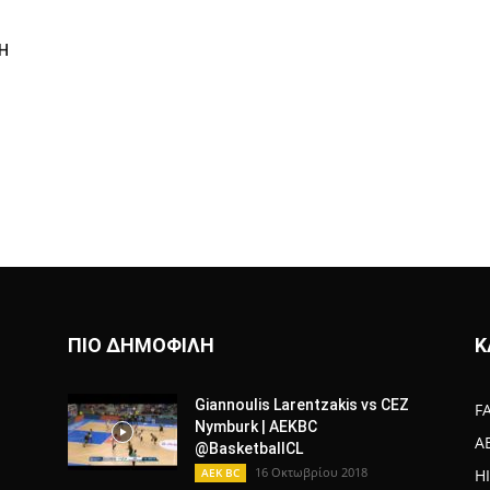
Η
ΠΙΟ ΔΗΜΟΦΙΛΗ
Κ
Giannoulis Larentzakis vs CEZ
F
Nymburk | AEKBC
A
@BasketballCL
16 Οκτωβρίου 2018
AEK BC
H