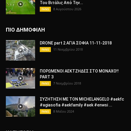
Του Βιτάλις Από Την...
8 Αυγούστου 2026
FANS
ΠΙΟ ΔΗΜΟΦΙΛΗ
DRONE part 2 ΑΓΙΑ ΣΟΦΙΑ 11-11-2018
11 Νοεμβρίου 2018
FANS
ΠΟΡΩΜΕΝΟΙ ΑΕΚΤΖΗΔΕΣ ΣΤΟ ΜΟΝΑΧΟ!!
PART 3
7 Νοεμβρίου 2018
FANS
ΣΥΖΗΤΗΣΗ ΜΕ ΤΟΝ MICHELANGELO #aekfc
#agiasofia #aekfamily #aek #enwsi ...
8 Μαΐου 2024
FANS